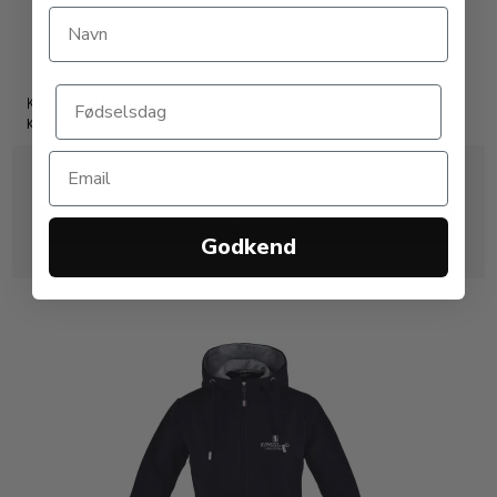
KINGSLAND CLASSIC Unisex Hoodie med lynlås. Sort
Kingsland
999,00 DKK
VIS PRODUKT
Godkend