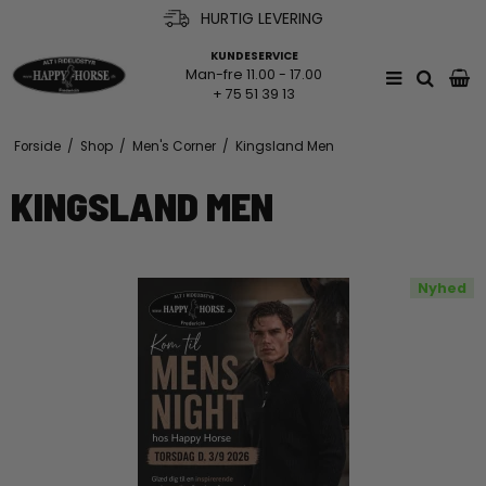
HURTIG LEVERING
KUNDESERVICE
Man-fre 11.00 - 17.00
+ 75 51 39 13
Forside
/
Shop
/
Men's Corner
/
Kingsland Men
KINGSLAND MEN
Nyhed