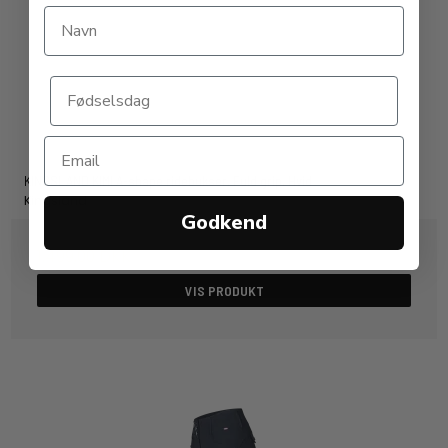
KINGSLAND KIMI A-shape ridebukser. Fuld grip. Hvid
Kingsland
Godkend
1.499,00 DKK
VIS PRODUKT