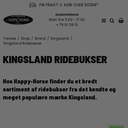
FRI FRAGT V. KØB OVER 500KR*
KUNDESERVICE
Man-fre 11.00 - 17.00
+ 75 51 39 13
Forside
/
Shop
/
Brand
/
Kingsland
/
Kingsland Ridebukser
KINGSLAND RIDEBUKSER
Hos Happy-Horse finder du et bredt
sortiment af ridebukser fra det kendte og
meget populære mærke Kingsland.
Nyhed