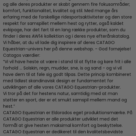
og alle deres produkter er skabt gennem fire fokusområder;
komfort, funktionalitet, kvalitet og stil. Med mange års
erfaring med de forskellige ridesportsaktiviteter og den store
respekt for samspillet mellem hest og rytter, også kaldet
evkipage, har det ført til en lang række produkter, som du
finder i deres AW14 kollektion og i deres nye efterårskatalog.
Vi håber, at du vil lade dig inspirere af deres CATAGO
Equestrian-univers her på denne webshop. - God fornøjelse!
Catagos værdier:
”Vi vil have heste at være i stand til at flytte og køre frit i alle
forhold ... Solskin, regn, mudder, sne, is og sand - og vi vil
have dem til at føle sig godt tilpas. Dette princip kombineret
med tidløst skandinavisk design er fundamentet for
udviklingen af alle vores CATAGO Equestrian-produkter.
Vi tror på det for hestens natur, samtidig med at man
støtter en sport, der er et smukt samspil mellem mand og
hest.”
CATAGO Equestrian er Eldorados eget produktionsmærke. På
CATAGO Equestrian er alle produkter udviklet med det
formål at give hesten maksimal komfort og beskyttelse.
CATAGO Equestrian er dedikeret til den kvalitetsbevidste