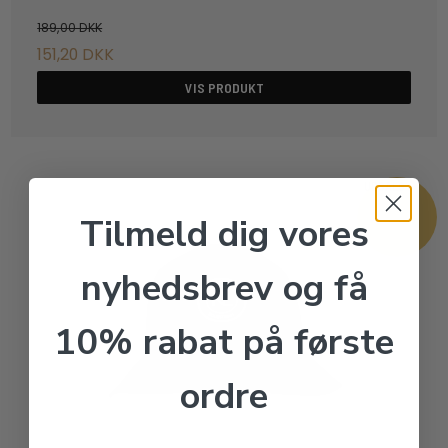
189,00 DKK
151,20 DKK
VIS PRODUKT
UDSALG
Tilmeld dig vores
nyhedsbrev og få
10% rabat på første
ordre