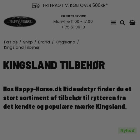
FRI FRAGT V. KØB OVER 500KR*
KUNDESERVICE
Man-fre 11.00 - 17.00
+ 75 51 39 13
Forside
/
Shop
/
Brand
/
Kingsland
/
Kingsland Tilbehør
KINGSLAND TILBEHØR
Hos Happy-Horse.dk Rideudstyr finder du et
stort sortiment af tilbehør til rytteren fra
det kendte og populære mærke Kingsland.
Nyhed