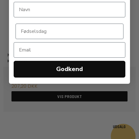
KINGSLAND LYNDSEY Bøllehat. Navy
Kingsland
Godkend
259,00 DKK
207,20 DKK
VIS PRODUKT
UDSALG