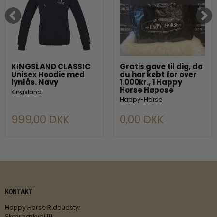
KINGSLAND CLASSIC
Gratis gave til dig, da
Unisex Hoodie med
du har købt for over
lynlås. Navy
1.000kr., 1 Happy
Horse Høpose
Kingsland
Happy-Horse
999,00 DKK
0,00 DKK
KONTAKT
Happy Horse Rideudstyr
Skærbækvej 111