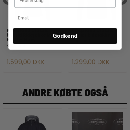
Kingsland Classic
Kingsland Classic
Godkend
Hybrid Ridejakke Med
Junior Ridejakke
Hætte. Navy
Kingsland
Kingsland
1.599,00 DKK
1.299,00 DKK
ANDRE KØBTE OGSÅ