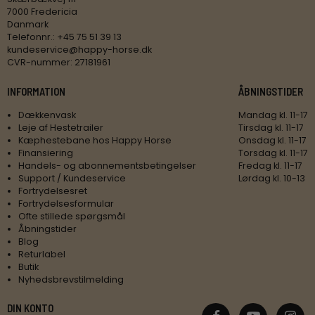
7000 Fredericia
Danmark
Telefonnr.
:
+45 75 51 39 13
kundeservice@happy-horse.dk
CVR-nummer
:
27181961
INFORMATION
ÅBNINGSTIDER
Dækkenvask
Mandag kl. 11-17
Leje af Hestetrailer
Tirsdag kl. 11-17
Kæphestebane hos Happy Horse
Onsdag kl. 11-17
Finansiering
Torsdag kl. 11-17
Handels- og abonnementsbetingelser
Fredag kl. 11-17
Support / Kundeservice
Lørdag kl. 10-13
Fortrydelsesret
Fortrydelsesformular
Ofte stillede spørgsmål
Åbningstider
Blog
Returlabel
Butik
Nyhedsbrevstilmelding
DIN KONTO