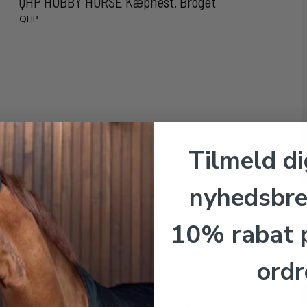
QHP HOBBY HORSE Kæphest. Broget
QHP
Tilmeld di
nyhedsbre
10% rabat p
ordr
QHP HOBBY HORSE Kæphest. Lysebrun