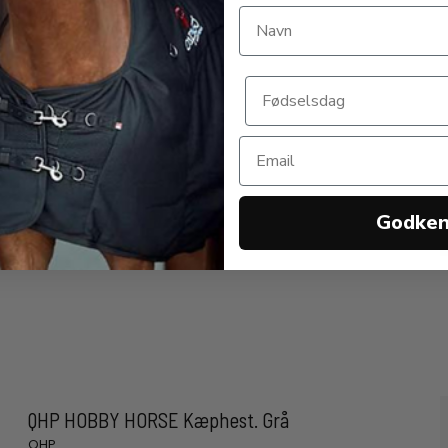
QHP
Godke
QHP HOBBY HORSE Kæphest. Grå
QHP