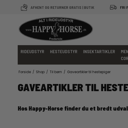
AFHENT OG RETURNER GRATIS | BUTIK
FRI 
RIDEUDSTYR
HESTEUDSTYR
INSEKTARTIKLER
MEN
CO
Forside
/
Shop
/
Til børn
/
Gaveartikler til hestepiger
GAVEARTIKLER TIL HEST
Hos Happy-Horse finder du et bredt udvalg