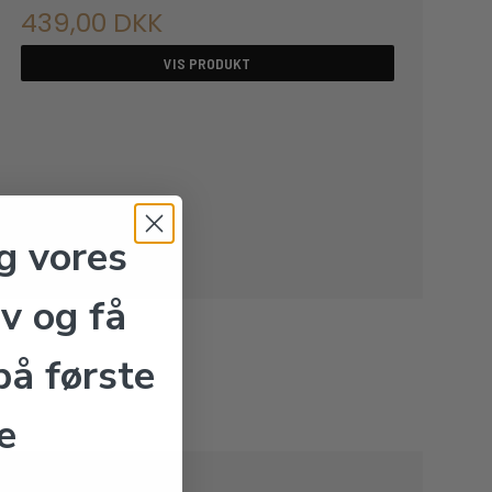
439,00 DKK
VIS PRODUKT
g vores
v og få
å første
e