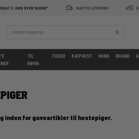
FRAGT V. KØB OVER 500KR*
HURTIG LEVERING
G
'S
TIL
FODER
KÆPHEST
HUND
BRAND
G
RNER
BØRN
EPIGER
 inden for gaveartikler til hestepiger.