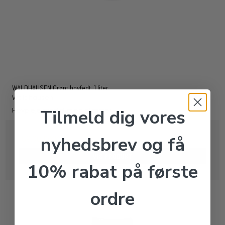
WALDHAUSEN Grønt hovfedt. 1 liter
Waldhausen
Tilmeld dig vores
Hovpleje med duft og glimmer
nyhedsbrev og få
159,00 DKK
VIS PRODUKT
10% rabat på første
ordre