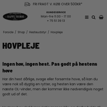
FRI FRAGT V. KØB OVER 500KR*
KUNDESERVICE
Man-fre 11.00 - 17.00
+ 75 51 39 13
Forside
/
Shop
/
Hesteudstyr
/
Hovpleje
HOVPLEJE
Ingen hov, ingen hest. Pas godt på hestens
hove
Har din hest dårlige, svage eller forsømte hove, så kan du
være nok så dygtig en rytter, og hesten kan være den
næste OL-vinder, men der kommer ikke nødvendigvis noget
godt ud af det.