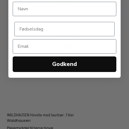
Godkend
WALDHAUSEN Hovolie med laurbær. 1 liter
Waldhausen
Plejemiddel til tørre hove