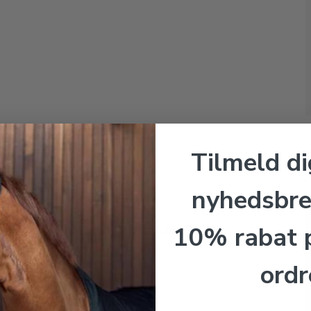
Tilmeld di
nyhedsbre
10% rabat p
QHP MILAAN Jodphur-støvler. Sort
QHP
ordr