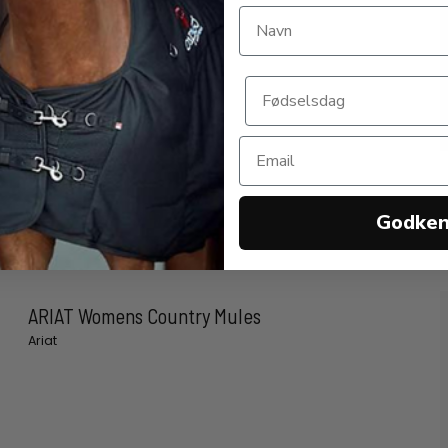
Godke
ARIAT Womens Country Mules
Ariat