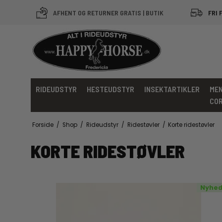
AFHENT OG RETURNER GRATIS | BUTIK
FRI 
RIDEUDSTYR
HESTEUDSTYR
INSEKTARTIKLER
MEN
CO
Forside
/
Shop
/
Rideudstyr
/
Ridestøvler
/
Korte ridestøvler
KORTE RIDESTØVLER
Nyhe