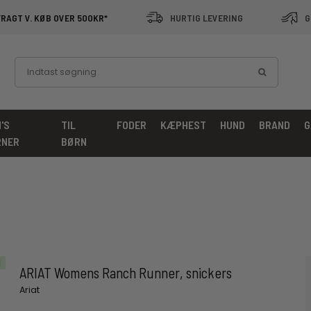
FRAGT V. KØB OVER 500KR*
HURTIG LEVERING
G
'S
TIL
FODER
KÆPHEST
HUND
BRAND
G
RNER
BØRN
d
ARIAT Womens Ranch Runner, snickers
Ariat