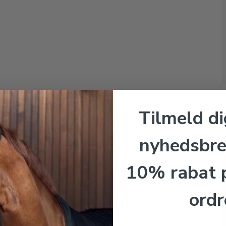
Tilmeld di
nyhedsbre
10% rabat p
KINGSLAND HENLEY Sommer coolerdækken.
Navy
ordr
Kingsland