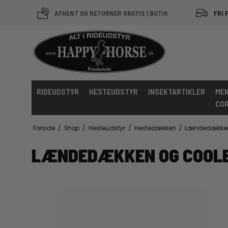
AFHENT OG RETURNER GRATIS | BUTIK
FRI 
RIDEUDSTYR
HESTEUDSTYR
INSEKTARTIKLER
MEN
CO
Forside
/
Shop
/
Hesteudstyr
/
Hestedækken
/
Lændedækken
LÆNDEDÆKKEN OG COOL