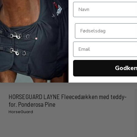
Godke
HORSEGUARD LAYNE Fleecedækken med teddy-
for. Ponderosa Pine
HorseGuard