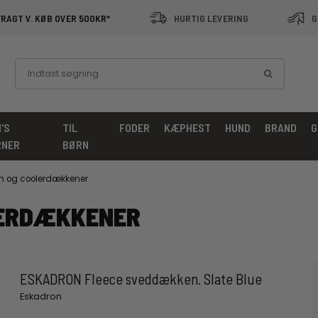
FRAGT V. KØB OVER 500KR*
HURTIG LEVERING
G
'S
TIL
FODER
KÆPHEST
HUND
BRAND
G
RNER
BØRN
 og coolerdækkener
ERDÆKKENER
ESKADRON Fleece sveddækken. Slate Blue
Eskadron