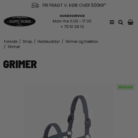
FRI FRAGT V. KØB OVER 500KR*
KUNDESERVICE
Man-fre 11.00 - 17.00
+ 75 51 39 13
Forside
/
Shop
/
Hesteudstyr
/
Grimer og træktov
/
Grimer
GRIMER
Nyhed