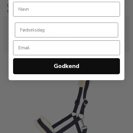
QHP ESSENTIALS CALI Grime. Lilla
QHP
79,00 DKK
VIS PRODUKT
Godkend