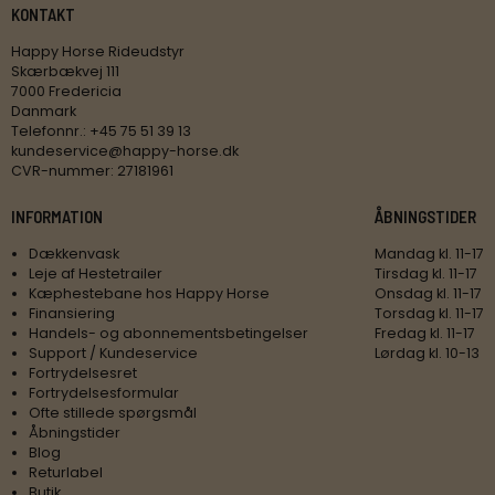
KONTAKT
Happy Horse Rideudstyr
Skærbækvej 111
7000 Fredericia
Danmark
Telefonnr.
:
+45 75 51 39 13
kundeservice@happy-horse.dk
CVR-nummer
:
27181961
INFORMATION
ÅBNINGSTIDER
Dækkenvask
Mandag kl. 11-17
Leje af Hestetrailer
Tirsdag kl. 11-17
Kæphestebane hos Happy Horse
Onsdag kl. 11-17
Finansiering
Torsdag kl. 11-17
Handels- og abonnementsbetingelser
Fredag kl. 11-17
Support / Kundeservice
Lørdag kl. 10-13
Fortrydelsesret
Fortrydelsesformular
Ofte stillede spørgsmål
Åbningstider
Blog
Returlabel
Butik