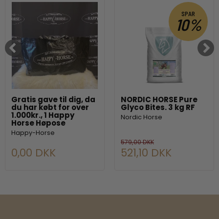
SPAR
10%
Gratis gave til dig, da
NORDIC HORSE Pure
du har købt for over
Glyco Bites. 3 kg RF
1.000kr., 1 Happy
Nordic Horse
Horse Høpose
Happy-Horse
579,00 DKK
0,00 DKK
521,10 DKK