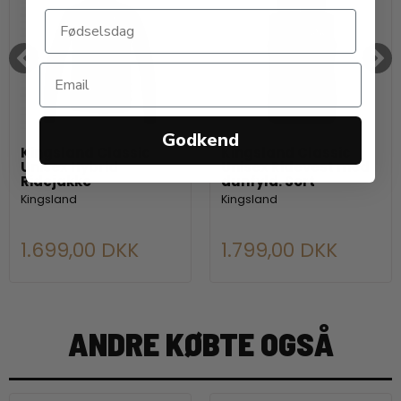
Godkend
Kingsland Classic
Kingsland Classic
Unisex Hybrid
Unisex Ridevest med
Ridejakke
dunfyld. Sort
Kingsland
Kingsland
1.699,00 DKK
1.799,00 DKK
ANDRE KØBTE OGSÅ