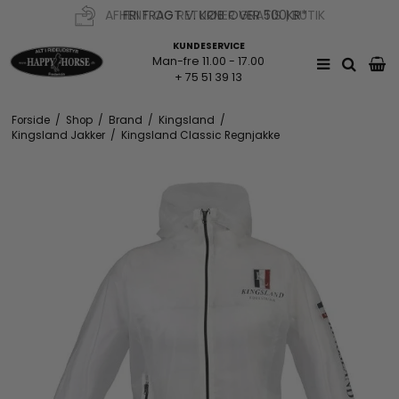
AFHENT OG RETURNER GRATIS | BUTIK
FRI FRAGT V. KØB OVER 500KR*
KUNDESERVICE
Man-fre 11.00 - 17.00
+ 75 51 39 13
Forside
/
Shop
/
Brand
/
Kingsland
/
Kingsland Jakker
/
Kingsland Classic Regnjakke