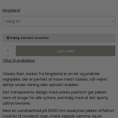
Kingsland
Vælg Str
Vælg variant ovenfor
LÆG I KURV
Tilføj til ønskeliste
Classic Rain Jacket fra Kingsland er en let og praktisk
regnjakke, der er perfekt at have med i tasken, når vejret
skifter under ridning eller ophold i stalden.
Det transparente design med unisex pasform gør jakken
nem at bruge for alle ryttere, samtidig med at det sporty
udtryk bevares.
Med en vandtæthed på 6000 mm beskytter jakken effektivt
mod let til moderat regn, mens tapede sømme og en