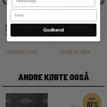
Kingsland Classic
Kingsland Classic
Godkend
Unisex Jakke. Navy
Unisex Jakke. Sort
Kingsland
Kingsland
1.649,00 DKK
1.649,00 DKK
ANDRE KØBTE OGSÅ
SPAR
10%