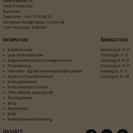
Skærbækvej 111
7000 Fredericia
Danmark
Telefonnr.
:
+45 75 51 39 13
kundeservice@happy-horse.dk
CVR-nummer
:
27181961
INFORMATION
ÅBNINGSTIDER
Dækkenvask
Mandag kl. 11-17
Leje af Hestetrailer
Tirsdag kl. 11-17
Kæphestebane hos Happy Horse
Onsdag kl. 11-17
Finansiering
Torsdag kl. 11-17
Handels- og abonnementsbetingelser
Fredag kl. 11-17
Support / Kundeservice
Lørdag kl. 10-13
Fortrydelsesret
Fortrydelsesformular
Ofte stillede spørgsmål
Åbningstider
Blog
Returlabel
Butik
Nyhedsbrevstilmelding
DIN KONTO