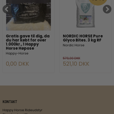
Gratis gave til dig, da
NORDIC HORSE Pure
du har købt for over
Glyco Bites. 3 kg RF
1.000kr., 1 Happy
Nordic Horse
Horse Høpose
Happy-Horse
579,00 DKK
0,00 DKK
521,10 DKK
KONTAKT
Happy Horse Rideudstyr