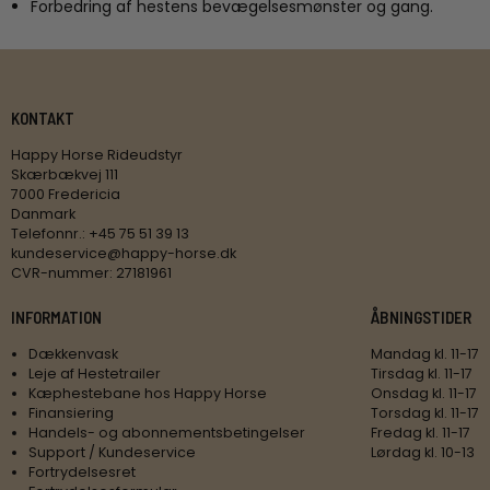
Forbedring af hestens bevægelsesmønster og gang.
KONTAKT
Happy Horse Rideudstyr
Skærbækvej 111
7000 Fredericia
Danmark
Telefonnr.
:
+45 75 51 39 13
kundeservice@happy-horse.dk
CVR-nummer
:
27181961
INFORMATION
ÅBNINGSTIDER
Dækkenvask
Mandag kl. 11-17
Leje af Hestetrailer
Tirsdag kl. 11-17
Kæphestebane hos Happy Horse
Onsdag kl. 11-17
Finansiering
Torsdag kl. 11-17
Handels- og abonnementsbetingelser
Fredag kl. 11-17
Support / Kundeservice
Lørdag kl. 10-13
Fortrydelsesret