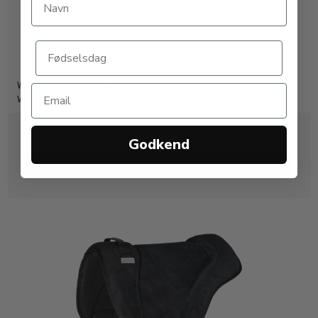
WALDHAUSEN Soft riding pad. Pink
Waldhausen
489,00 DKK
Godkend
VIS PRODUKT