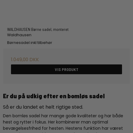
WALDHAUSEN Børne sadel, monteret
Waldhausen
Børnesadel inkl tilbehør
1.049,00 DKK
VIS PRODUKT
Er du på udkig efter en bomløs sadel
Så er du landet et helt rigtige sted.
Den bomløs sadel har mange gode kvaliteter og har både
hest og rytter i fokus. Her kombinerer man optimal
bevægelsesfrihed for hesten. Hestens funktion har været