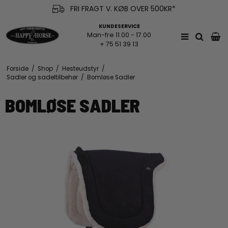
FRI FRAGT V. KØB OVER 500KR*
KUNDESERVICE
Man-fre 11.00 - 17.00
+ 75 51 39 13
Forside
/
Shop
/
Hesteudstyr
/
Sadler og sadeltilbehør
/
Bomløse Sadler
BOMLØSE SADLER