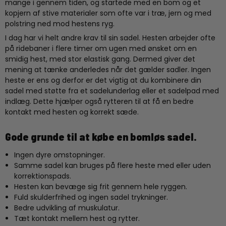
mange i gennem tiden, og startede med en bom og et
kopjern af stive materialer som ofte var i træ, jern og med
polstring ned mod hestens ryg.
I dag har vi helt andre krav til sin sadel. Hesten arbejder ofte
på ridebaner i flere timer om ugen med ønsket om en
smidig hest, med stor elastisk gang. Dermed giver det
mening at tænke anderledes når det gælder sadler. Ingen
heste er ens og derfor er det vigtig at du kombinere din
sadel med støtte fra et sadelunderlag eller et sadelpad med
indlæg. Dette hjælper også rytteren til at få en bedre
kontakt med hesten og korrekt sæde.
Gode grunde til at købe en bomløs sadel.
Ingen dyre omstopninger.
Samme sadel kan bruges på flere heste med eller uden
korrektionspads.
Hesten kan bevæge sig frit gennem hele ryggen.
Fuld skulderfrihed og ingen sadel trykninger.
Bedre udvikling af muskulatur.
Tæt kontakt mellem hest og rytter.