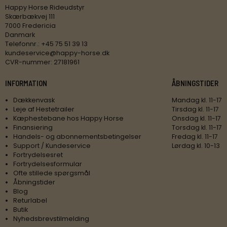
Happy Horse Rideudstyr
Skærbækvej 111
7000 Fredericia
Danmark
Telefonnr.
:
+45 75 51 39 13
kundeservice@happy-horse.dk
CVR-nummer
:
27181961
INFORMATION
ÅBNINGSTIDER
Dækkenvask
Mandag kl. 11-17
Leje af Hestetrailer
Tirsdag kl. 11-17
Kæphestebane hos Happy Horse
Onsdag kl. 11-17
Finansiering
Torsdag kl. 11-17
Handels- og abonnementsbetingelser
Fredag kl. 11-17
Support / Kundeservice
Lørdag kl. 10-13
Fortrydelsesret
Fortrydelsesformular
Ofte stillede spørgsmål
Åbningstider
Blog
Returlabel
Butik
Nyhedsbrevstilmelding