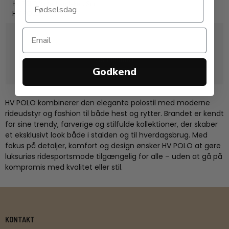
HV POLO Vinterhandsker. Sort
HV POLO
189,00 DKK
VIS PRODUKT
Godkend
HV POLO
kombinerer den elegante polostil med moderne
rideudstyr og fashion til både hest og rytter. Brandet er kendt
for sine trendy, farverige og stilfulde kollektioner, der skaber
et eksklusivt look både i stalden og til hverdagsbrug. Med
fokus på detaljer, komfort og design ønsker HV POLO at gøre
luksuriøs ridesportsmode tilgængelig for alle – uden at gå på
kompromis med kvalitet eller stil.
KONTAKT