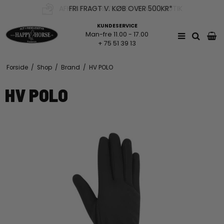
AFHENT OG RETURNER GRATIS | BUTIK
FRI FRAGT V. KØB OVER 500KR*
KUNDESERVICE
Man-fre 11.00 - 17.00
+ 75 51 39 13
Forside
/
Shop
/
Brand
/
HV POLO
HV POLO