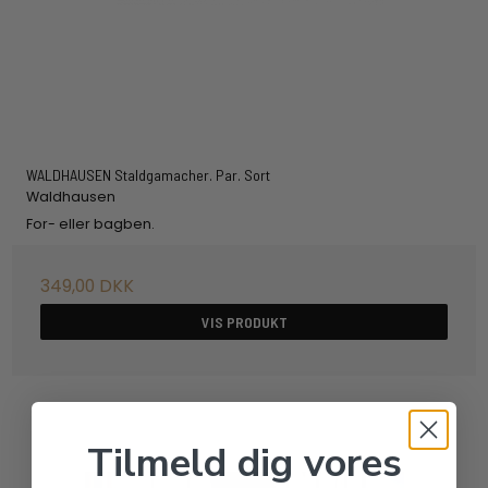
WALDHAUSEN Staldgamacher. Par. Sort
Waldhausen
For- eller bagben.
349,00 DKK
VIS PRODUKT
Tilmeld dig vores