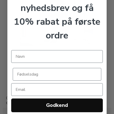
nyhedsbrev og få
10% rabat på første
ordre
CATAGO QUICK DRY Tørregamacher
Catago
Godkend