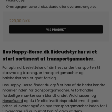
Waldhausen
Omslagsgamache til akut skade eller overanstrengelse.
229,00 DKK
VIS PRODUKT
Hos Happy-Horse.dk Rideudstyr har vi et
stort sortiment af transportgamacher.
For optimal beskyttelse af din hest under transporten til
stævne og træning, er transportgamacher og
halebeskyttere et godt forslag.
Hos Happy-Horse finder du også et hav af de bedst kendte
mærker inden for transportgamacher. Vi forhandler
forskellige mærker som blandt andet Waldhausen og
HorseGuard
og du får altid kvalitetsprodukterne til gode
priser. Vi leverer også de nye transportgamacher inden for 1-
5 hverdage, så du hurtigt kan få gavn af dem.