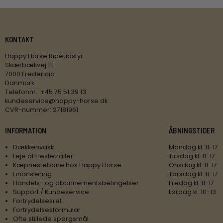
KONTAKT
Happy Horse Rideudstyr
Skærbækvej 111
7000 Fredericia
Danmark
Telefonnr.
:
+45 75 51 39 13
kundeservice@happy-horse.dk
CVR-nummer
:
27181961
INFORMATION
ÅBNINGSTIDER
Dækkenvask
Mandag kl. 11-17
Leje af Hestetrailer
Tirsdag kl. 11-17
Kæphestebane hos Happy Horse
Onsdag kl. 11-17
Finansiering
Torsdag kl. 11-17
Handels- og abonnementsbetingelser
Fredag kl. 11-17
Support / Kundeservice
Lørdag kl. 10-13
Fortrydelsesret
Fortrydelsesformular
Ofte stillede spørgsmål