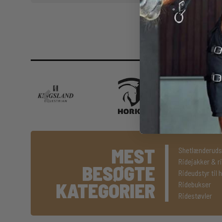
MEST
Shetlænderuds
Ridejakker & r
BESØGTE
Rideudstyr til 
KATEGORIER
Ridebukser
Ridestøvler