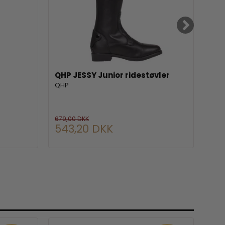
QHP JESSY Junior ridestøvler
QHP
QHP
QHP
679,00 DKK
543,20 DKK
38