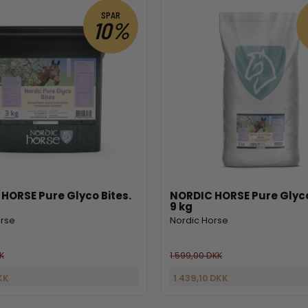
SPAR
10%
HORSE Pure Glyco Bites.
NORDIC HORSE Pure Glyco
9 kg
orse
Nordic Horse
K
1.599,00 DKK
KK
1.439,10 DKK