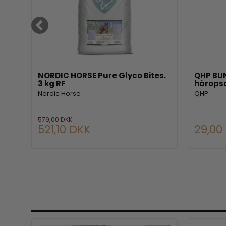
NORDIC HORSE Pure Glyco Bites.
QHP BUN
3 kg RF
hårops
Nordic Horse
QHP
579,00 DKK
521,10 DKK
29,00