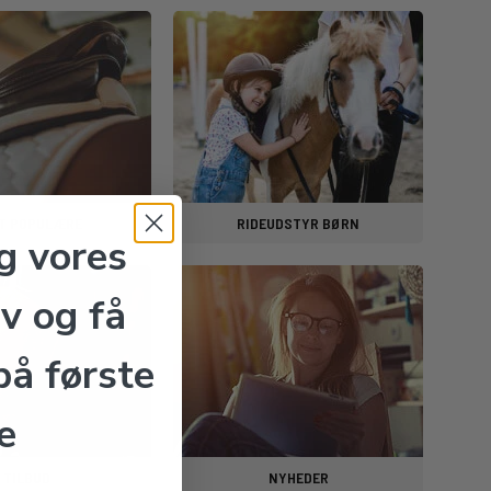
T POPULÆRE
RIDEUDSTYR BØRN
g vores
v og få
å første
e
TILBUD
NYHEDER