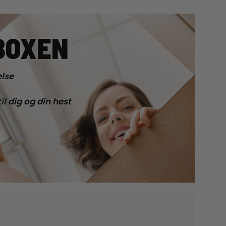
BOXEN
lse
il dig og din hest