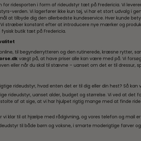
for ridesporten i form af rideudstyr tæt på Fredericia. Vi leverer e
rs-verden. Vi lagerfører ikke kun tøj, vi har et stort udvalg i gen
l at tilbyde dig den allerbedste kundeservice. Hver kunde betyder
 Vi stræber konstant efter at introducere nye mærker og produk
fysisk butik tæt på Fredericia.
valitet
g online, til begynderrytteren og den rutinerede, kræsne rytter, sa
orse.dk
vægt på, at have priser alle kan være med på. Vi forsøg
oven eller når du skal til stævne – uanset om det er til dressur, spr
tige rideudstyr, hvad enten det er til dig eller din hest? Så kan v
igtige rideudstyr, uanset alder, budget og størrelse. Vi ved at det
tolte af at sige, at vi har hjulpet rigtig mange med at finde rid
år vi klar til at hjælpe med rådgivning, og vores telefon og mail 
eudstyr til både børn og voksne, i smarte moderigtige farver og