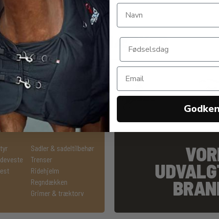
VORES MÆRKER
Godke
VOR
tyr
Sadler & sadeltilbehør
ideveste
Trenser
UDVALG
hest
Ridehjelm
BRAN
Regndækken
Grimer & træktorv