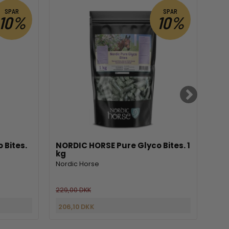
SPAR
SPAR
10%
10%
 Bites.
NORDIC HORSE Pure Glyco Bites. 1
NO
kg
Lill
Nordic Horse
Nord
229,00 DKK
368,
206,10 DKK
299