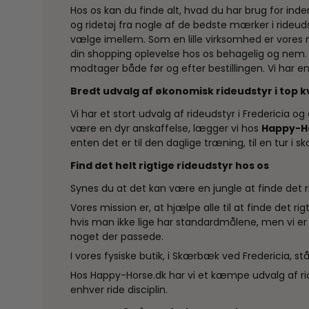
Hos os kan du finde alt, hvad du har brug for inden 
og
ridetøj
fra nogle af de bedste mærker i rideudsty
vælge imellem. Som en lille virksomhed er vores må
din shopping oplevelse hos os behagelig og nem.
modtager både før og efter bestillingen. Vi har en 
Bredt udvalg af økonomisk rideudstyr i top k
Vi har et stort udvalg af rideudstyr i Fredericia o
være en dyr anskaffelse, lægger vi hos
Happy-H
enten det er til den daglige træning, til en tur i sk
Find det helt rigtige rideudstyr hos os
Synes du at det kan være en jungle at finde det rig
Vores mission er, at hjælpe alle til at finde det r
hvis man ikke lige har standardmålene, men vi er s
noget der passede.
I vores fysiske butik, i Skærbæk ved Fredericia, st
Hos Happy-Horse.dk har vi et kæmpe udvalg af rid
enhver ride disciplin.