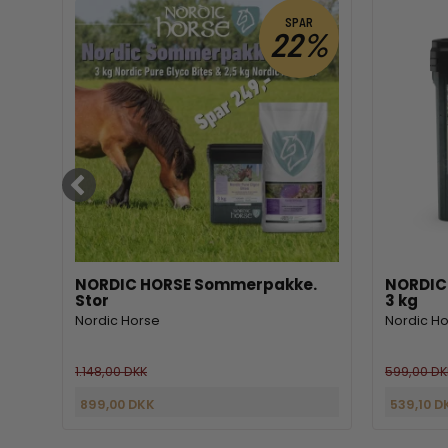
R
SPAR
%
22%
-
NORDIC HORSE Sommerpakke.
NORDIC 
Stor
3 kg
Nordic Horse
Nordic H
1.148,00 DKK
599,00 DK
899,00 DKK
539,10 D