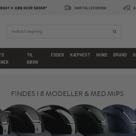
FRAGT V. KØB OVER 500KR*
HURTIG LEVERING
G
'S
TIL
FODER
KÆPHEST
HUND
BRAND
G
RNER
BØRN