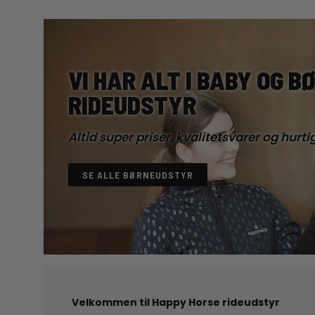
VI HAR ALT I BABY OG B
RIDEUDSTYR
Altid super priser, kvalitetsvarer og hurti
SE ALLE BØRNEUDSTYR
Velkommen til Happy Horse rideudstyr