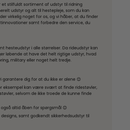
t stilfuldt sortiment af udstyr til ridning
erelt udstyr og alt til hestepleje, som du kan
 virkelig noget for os, og vi håber, at du finder
tinnovationer samt forbedre den service, du
mt hesteudstyr i alle størrelser. Da rideudstyr kan
er løbende at have det helt rigtige udstyr, hvad
ing, military eller noget helt tredje.
i garantere dig for at du ikke er alene 😊
 for eksempel kan være svært at finde ridestøvler,
estøvler, selvom de ikke troede de kunne finde
er også altid åben for spørgsmål 😊
 designs, samt godkendt sikkerhedsudstyr til