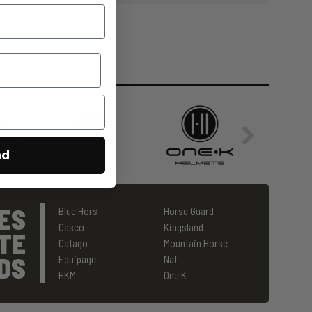
nd
ES
Blue Hors
Horse Guard
Casco
Kingsland
TE
Catago
Mountain Horse
DS
Equipage
Naf
HKM
One K