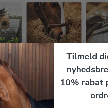
GTE
HESTEFODER
MES
Tilmeld di
nyhedsbre
10% rabat p
ordr
TYR
GAVEKORT