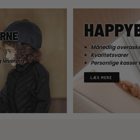
HAPPY
ØRNE
Månedlig overaske
Kvalitetsvarer
g levering
Personlige kasser t
LÆS MERE