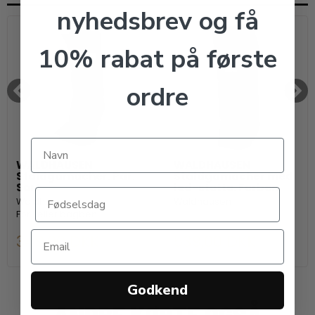
nyhedsbrev og få
10% rabat på første
ordre
WALDHAUSEN
WALDHAUSEN
Staldgamacher. Par.
Staldgamacher med
Sort
led-støtte. Forben
Waldhausen
Waldhausen
For- eller bagben.
349,00 DKK
539,00 DKK
Godkend
ANDRE KØBTE OGSÅ