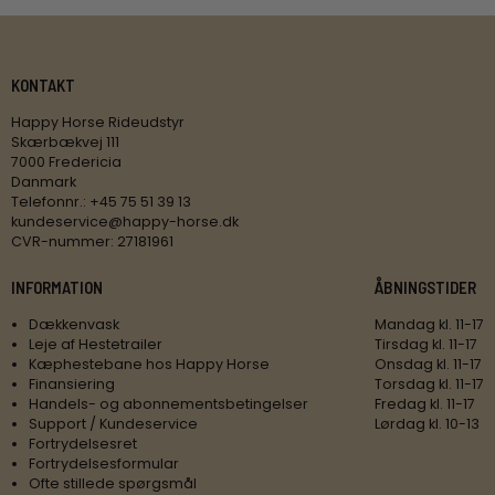
KONTAKT
Happy Horse Rideudstyr
Skærbækvej 111
7000 Fredericia
Danmark
Telefonnr.
:
+45 75 51 39 13
kundeservice@happy-horse.dk
CVR-nummer
:
27181961
INFORMATION
ÅBNINGSTIDER
Dækkenvask
Mandag kl. 11-17
Leje af Hestetrailer
Tirsdag kl. 11-17
Kæphestebane hos Happy Horse
Onsdag kl. 11-17
Finansiering
Torsdag kl. 11-17
Handels- og abonnementsbetingelser
Fredag kl. 11-17
Support / Kundeservice
Lørdag kl. 10-13
Fortrydelsesret
Fortrydelsesformular
Ofte stillede spørgsmål