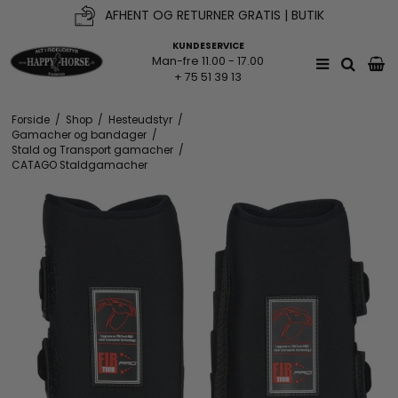
AFHENT OG RETURNER GRATIS | BUTIK
KUNDESERVICE
Man-fre 11.00 - 17.00
+ 75 51 39 13
Forside
/
Shop
/
Hesteudstyr
/
Gamacher og bandager
/
Stald og Transport gamacher
/
CATAGO Staldgamacher