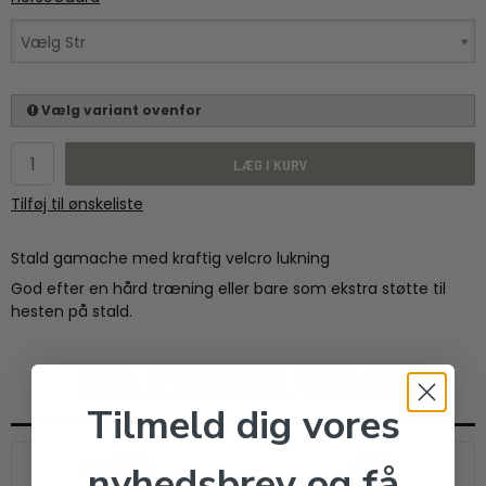
Vælg Str
Vælg variant ovenfor
LÆG I KURV
Tilføj til ønskeliste
Stald gamache med kraftig velcro lukning
God efter en hård træning eller bare som ekstra støtte til
hesten på stald.
RELATEREDE VARER
Tilmeld dig vores
nyhedsbrev og få