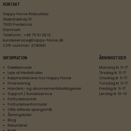
KONTAKT
Happy Horse Rideudstyr
Skærbækvej 111
7000 Fredericia
Danmark
Telefonnr.
:
+45 75 51 39 13
kundeservice@happy-horse.dk
CVR-nummer
:
27181961
INFORMATION
ÅBNINGSTIDER
Dækkenvask
Mandag kl. 11-17
Leje af Hestetrailer
Tirsdag kl. 11-17
Kæphestebane hos Happy Horse
Onsdag kl. 11-17
Finansiering
Torsdag kl. 11-17
Handels- og abonnementsbetingelser
Fredag kl. 11-17
Support / Kundeservice
Lørdag kl. 10-13
Fortrydelsesret
Fortrydelsesformular
Ofte stillede spørgsmål
Åbningstider
Blog
Returlabel
Butik