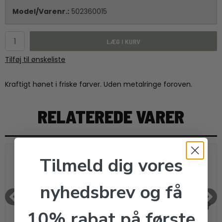
Model/Varenr.:
502360015
LÆG I KURV
Tilføj til ønskeliste
Kraftigt hønet i friske farver. Uden metalringe foroven.
RELATEREDE VARER
Tilmeld dig vores
nyhedsbrev og få
10% rabat på første