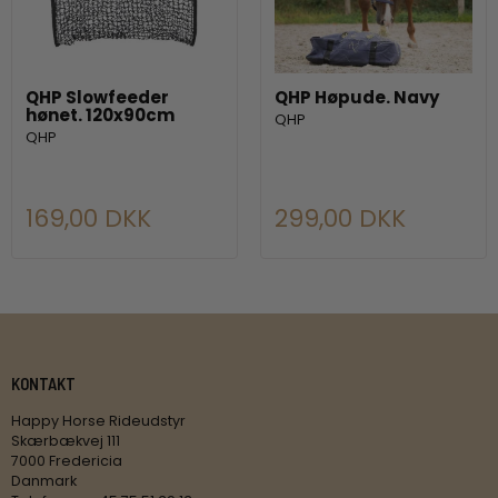
QHP Slowfeeder
QHP Høpude. Navy
hønet. 120x90cm
QHP
QHP
169,00 DKK
299,00 DKK
KONTAKT
Happy Horse Rideudstyr
Skærbækvej 111
7000 Fredericia
Danmark