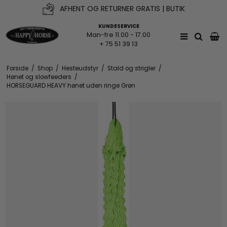
AFHENT OG RETURNER GRATIS | BUTIK
KUNDESERVICE
Man-fre 11.00 - 17.00
+ 75 51 39 13
Forside
/
Shop
/
Hesteudstyr
/
Stald og strigler
/
Hønet og slowfeeders
/
HORSEGUARD HEAVY hønet uden ringe Grøn