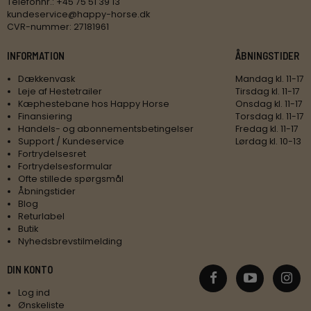
Telefonnr.
:
+45 75 51 39 13
kundeservice@happy-horse.dk
CVR-nummer
:
27181961
INFORMATION
ÅBNINGSTIDER
Dækkenvask
Mandag kl. 11-17
Leje af Hestetrailer
Tirsdag kl. 11-17
Kæphestebane hos Happy Horse
Onsdag kl. 11-17
Finansiering
Torsdag kl. 11-17
Handels- og abonnementsbetingelser
Fredag kl. 11-17
Support / Kundeservice
Lørdag kl. 10-13
Fortrydelsesret
Fortrydelsesformular
Ofte stillede spørgsmål
Åbningstider
Blog
Returlabel
Butik
Nyhedsbrevstilmelding
DIN KONTO
Log ind
Ønskeliste