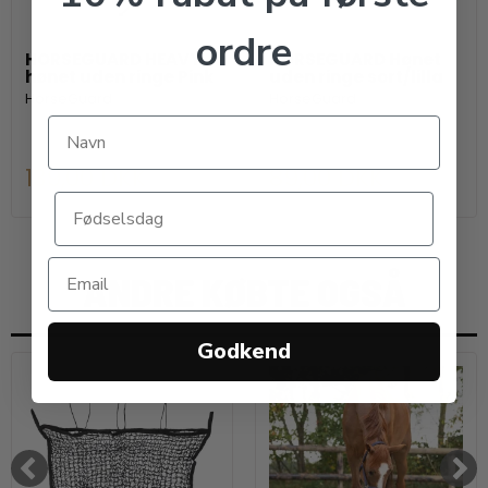
ordre
HORSEGUARD HEAVY
HORSEGUARD Hønet
hønet uden ringe Pink
uden ringe sort/lilla
HorseGuard
HorseGuard
139,00 DKK
89,00 DKK
ANDRE KØBTE OGSÅ
Godkend