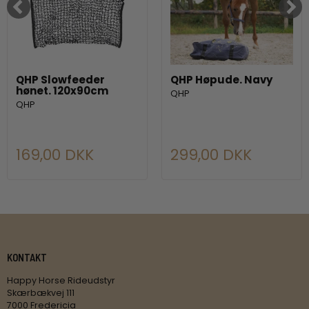
QHP Slowfeeder
QHP Høpude. Navy
hønet. 120x90cm
QHP
QHP
169,00 DKK
299,00 DKK
KONTAKT
Happy Horse Rideudstyr
Skærbækvej 111
7000 Fredericia