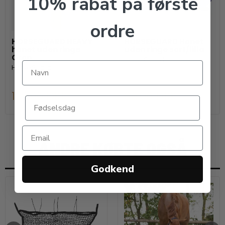
10% rabat på første
ordre
HORSEGUARD HEAVY
HORSEGUARD Hønet
hønet uden ringe
uden ringe sort/lilla
Grøn
HorseGuard
HorseGuard
139,00 DKK
89,00 DKK
ANDRE KØBTE OGSÅ
Godkend