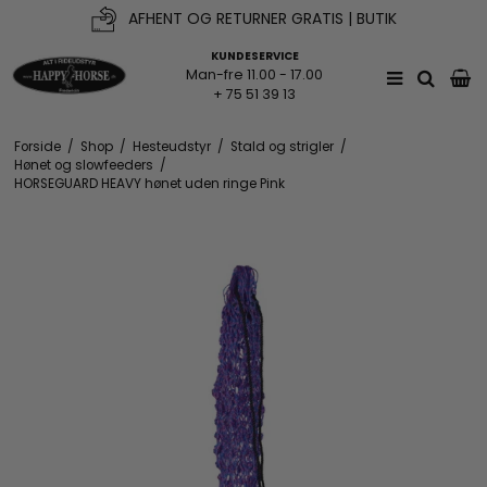
AFHENT OG RETURNER GRATIS | BUTIK
KUNDESERVICE
Man-fre 11.00 - 17.00
+ 75 51 39 13
Forside
/
Shop
/
Hesteudstyr
/
Stald og strigler
/
Hønet og slowfeeders
/
HORSEGUARD HEAVY hønet uden ringe Pink