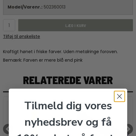
Model/Varenr.:
502360013
LÆG I KURV
Tilføj til ønskeliste
Kraftigt hønet i friske farver. Uden metalringe foroven.
Bemærk: Farven er mere blå end pink
RELATEREDE VARER
Tilmeld dig vores
nyhedsbrev og få