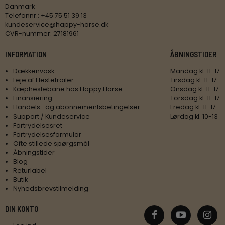
Danmark
Telefonnr.
:
+45 75 51 39 13
kundeservice@happy-horse.dk
CVR-nummer
:
27181961
INFORMATION
ÅBNINGSTIDER
Dækkenvask
Mandag kl. 11-17
Leje af Hestetrailer
Tirsdag kl. 11-17
Kæphestebane hos Happy Horse
Onsdag kl. 11-17
Finansiering
Torsdag kl. 11-17
Handels- og abonnementsbetingelser
Fredag kl. 11-17
Support / Kundeservice
Lørdag kl. 10-13
Fortrydelsesret
Fortrydelsesformular
Ofte stillede spørgsmål
Åbningstider
Blog
Returlabel
Butik
Nyhedsbrevstilmelding
DIN KONTO