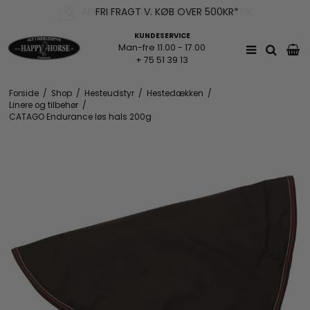
AFHENT OG RETURNER GRATIS | BUTIK
FRI FRAGT V. KØB OVER 500KR*
KUNDESERVICE
Man-fre 11.00 - 17.00
+ 75 51 39 13
Forside
/
Shop
/
Hesteudstyr
/
Hestedækken
/
Linere og tilbehør
/
CATAGO Endurance løs hals 200g