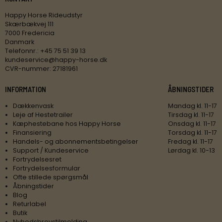
Happy Horse Rideudstyr
Skærbækvej 111
7000 Fredericia
Danmark
Telefonnr.
:
+45 75 51 39 13
kundeservice@happy-horse.dk
CVR-nummer
:
27181961
INFORMATION
ÅBNINGSTIDER
Dækkenvask
Mandag kl. 11-17
Leje af Hestetrailer
Tirsdag kl. 11-17
Kæphestebane hos Happy Horse
Onsdag kl. 11-17
Finansiering
Torsdag kl. 11-17
Handels- og abonnementsbetingelser
Fredag kl. 11-17
Support / Kundeservice
Lørdag kl. 10-13
Fortrydelsesret
Fortrydelsesformular
Ofte stillede spørgsmål
Åbningstider
Blog
Returlabel
Butik
Nyhedsbrevstilmelding