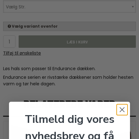
Vælg Str.
Vælg variant ovenfor
LÆG I KURV
Tilføj til ønskeliste
Løs hals som passer til Endurance dækken.
Endurance serien er rivstærke dækkener som holder hesten
varm og tør hele dagen.
RELATEREDE VARER
Tilmeld dig vores
nyhedsbrev og få