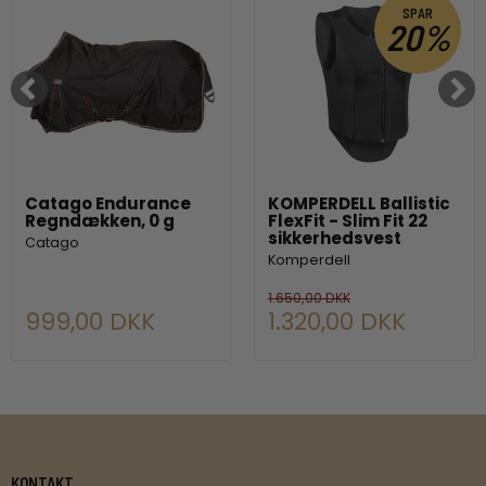
SPAR
20%
Catago Endurance
KOMPERDELL Ballistic
Regndækken, 0 g
FlexFit - Slim Fit 22
sikkerhedsvest
Catago
Komperdell
1.650,00 DKK
999,00 DKK
1.320,00 DKK
KONTAKT