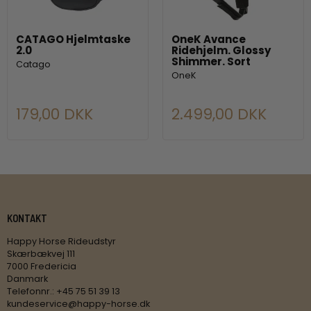
CATAGO Hjelmtaske
OneK Avance
2.0
Ridehjelm. Glossy
Shimmer. Sort
Catago
OneK
179,00 DKK
2.499,00 DKK
KONTAKT
Happy Horse Rideudstyr
Skærbækvej 111
7000 Fredericia
Danmark
Telefonnr.
:
+45 75 51 39 13
kundeservice@happy-horse.dk