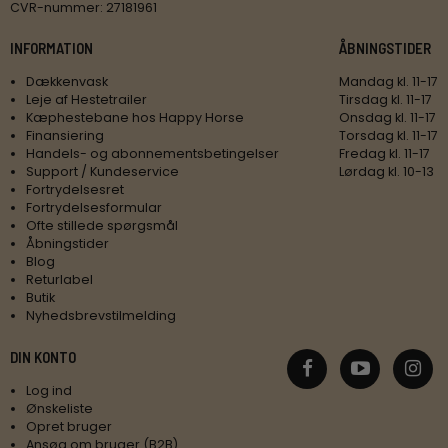
CVR-nummer
:
27181961
INFORMATION
ÅBNINGSTIDER
Dækkenvask
Mandag kl. 11-17
Leje af Hestetrailer
Tirsdag kl. 11-17
Kæphestebane hos Happy Horse
Onsdag kl. 11-17
Finansiering
Torsdag kl. 11-17
Handels- og abonnementsbetingelser
Fredag kl. 11-17
Support / Kundeservice
Lørdag kl. 10-13
Fortrydelsesret
Fortrydelsesformular
Ofte stillede spørgsmål
Åbningstider
Blog
Returlabel
Butik
Nyhedsbrevstilmelding
DIN KONTO
Log ind
Ønskeliste
Opret bruger
Ansøg om bruger (B2B)