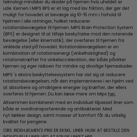
teknologi mindsker du skader på hjernen hvis uheldet er
ude. Kernen i MIPS BPS er et lag med lav friktion, der gør det
muligt for hovedet at bevæge sig 10-15 mm i forhold til
hjelmen i alle retninger, hvilket reducerer
rotationsbevægelse til hjernen. MIPS Brain Protection System
(BPS) er designet til at tilføje beskyttelse mod den roterende
bevægelse (eller kinematik), der overføres til hjernen fra
vinklede stød på hovedet. Rotationsbevægelsen er en
kombination af rotationsenergi (vinkelhastighed) og
rotationskræfter fra vinkelacceleration, der både påvirker
hjernen og øger risikoen for mindre og alvorlige hjerneskader.
MIPS 's ekstra beskyttelsessystem har vist sig at reducere
rotationsbevægelsen, når den implementeres i en hjelm ved
at absorbere og omdirigere energier og kræfter, der ellers
overføres til hjernen. Du kan læse mere om Mips
her
.
Altsammen kombineret med en individuel tilpasset liner som
både er svedtransporterende og antibakteriel. Med
nyt lækker design, samt masser af komfort får du virkelig
kvalitet for pengene.
OBS: RIDEHJELMEN'S PRIS ER EKSKL. LINER. HUSK AT BESTILLE DEN
INDIVIDUELLE LINER VED AT FØLGE LINKET
HER
.