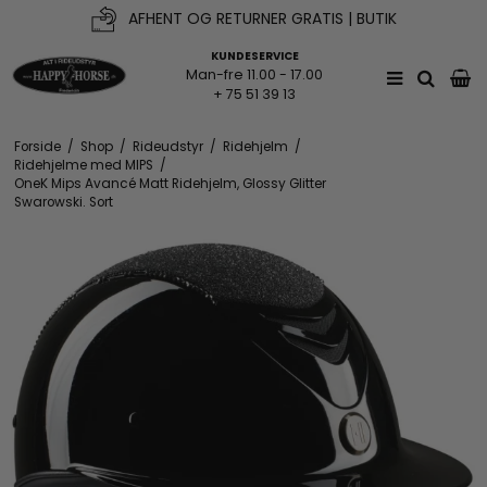
AFHENT OG RETURNER GRATIS | BUTIK
FRI FRAGT V. KØB OVER 500KR*
KUNDESERVICE
Man-fre 11.00 - 17.00
+ 75 51 39 13
Forside
/
Shop
/
Rideudstyr
/
Ridehjelm
/
Ridehjelme med MIPS
/
OneK Mips Avancé Matt Ridehjelm, Glossy Glitter
Swarowski. Sort