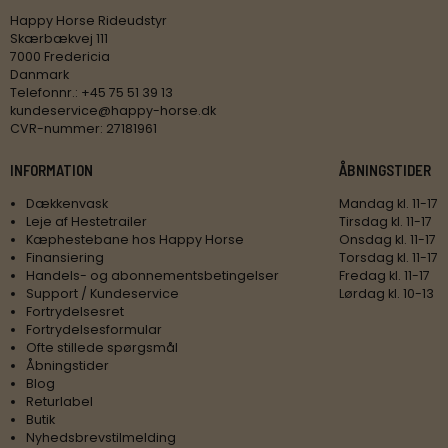
Happy Horse Rideudstyr
Skærbækvej 111
7000 Fredericia
Danmark
Telefonnr.
:
+45 75 51 39 13
kundeservice@happy-horse.dk
CVR-nummer
:
27181961
INFORMATION
ÅBNINGSTIDER
Dækkenvask
Mandag kl. 11-17
Leje af Hestetrailer
Tirsdag kl. 11-17
Kæphestebane hos Happy Horse
Onsdag kl. 11-17
Finansiering
Torsdag kl. 11-17
Handels- og abonnementsbetingelser
Fredag kl. 11-17
Support / Kundeservice
Lørdag kl. 10-13
Fortrydelsesret
Fortrydelsesformular
Ofte stillede spørgsmål
Åbningstider
Blog
Returlabel
Butik
Nyhedsbrevstilmelding