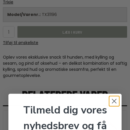
Trixie
Model/Varenr.:
TX31196
LÆG I KURV
Tilføj til ønskeliste
Oplev vores eksklusive snack til hunden, med kylling og
sesam, og pind af oksehud – en delikat kombination af saftig
kylling, sprød hud og aromatiske sesamfrø, perfekt til en
gourmetoplevelse.
RELATEREDE VARER
Tilmeld dig vores
nyhedsbrev og få