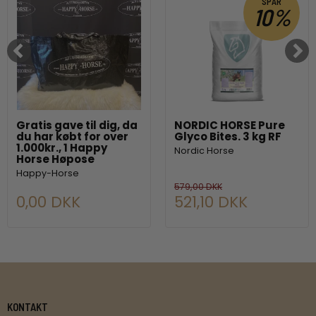
SPAR
10%
Gratis gave til dig, da
NORDIC HORSE Pure
du har købt for over
Glyco Bites. 3 kg RF
1.000kr., 1 Happy
Nordic Horse
Horse Høpose
Happy-Horse
579,00 DKK
0,00 DKK
521,10 DKK
KONTAKT