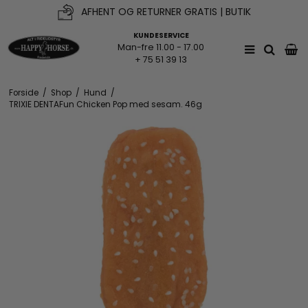
AFHENT OG RETURNER GRATIS | BUTIK
KUNDESERVICE
Man-fre 11.00 - 17.00
+ 75 51 39 13
Forside
/
Shop
/
Hund
/
TRIXIE DENTAFun Chicken Pop med sesam. 46g