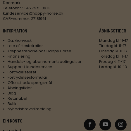
Danmark
Telefonnr.
:
+45 75 51 39 13
kundeservice@happy-horse.dk
CVR-nummer
:
27181961
INFORMATION
ÅBNINGSTIDER
Dækkenvask
Mandag kl. 11-17
Leje af Hestetrailer
Tirsdag kl. 11-17
Kæphestebane hos Happy Horse
Onsdag kl. 11-17
Finansiering
Torsdag kl. 11-17
Handels- og abonnementsbetingelser
Fredag kl. 11-17
Support / Kundeservice
Lørdag kl. 10-13
Fortrydelsesret
Fortrydelsesformular
Ofte stillede spørgsmål
Åbningstider
Blog
Returlabel
Butik
Nyhedsbrevstilmelding
DIN KONTO
Log ind