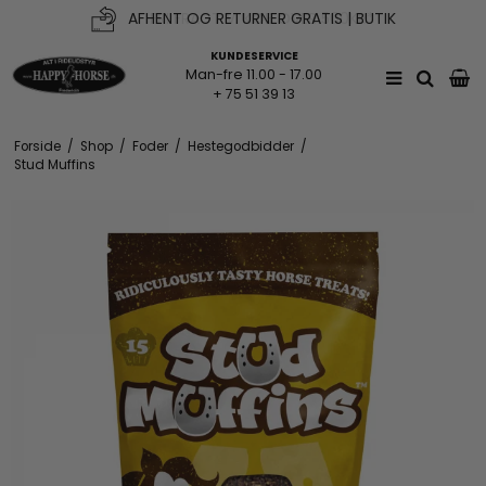
AFHENT OG RETURNER GRATIS | BUTIK
FRI FRAGT V. KØB OVER 500KR*
KUNDESERVICE
Man-fre 11.00 - 17.00
+ 75 51 39 13
Forside
/
Shop
/
Foder
/
Hestegodbidder
/
Stud Muffins