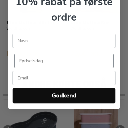
10% rabat på første
ordre
Stud Muffins. 45 styk
Stud Muffins Bar
Waldhausen
Waldhausen
189,00 DKK
29,00 DKK
ANDRE KØBTE OGSÅ
Godkend