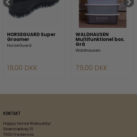
HORSEGUARD Super
WALDHAUSEN
Groomer
Multifunktionel box.
Grå
HorseGuard
Waldhausen
19,00 DKK
79,00 DKK
KONTAKT
Happy Horse Rideudstyr
Skærbækvej 111
7000 Fredericia