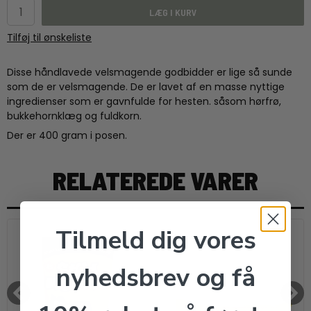
LÆG I KURV
Tilføj til ønskeliste
Disse håndlavede velsmagende godbidder er lige så sunde
som de er velsmagende. De er lavet af en masse nyttige
ingredienser som er gavnfulde for hesten. såsom hørfrø,
bukkehornklæg og fuldkorn.
Der er 400 gram i posen.
RELATEREDE VARER
Tilmeld dig vores
nyhedsbrev og få