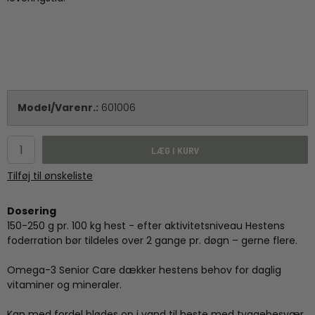
Model/Varenr.:
601006
LÆG I KURV
Tilføj til ønskeliste
Dosering
150-250 g pr. 100 kg hest - efter aktivitetsniveau Hestens
foderration bør tildeles over 2 gange pr. døgn – gerne flere.
Omega-3 Senior Care dækker hestens behov for daglig
vitaminer og mineraler.
Kan med fordel blødes op i vand til heste med tyggebesvær