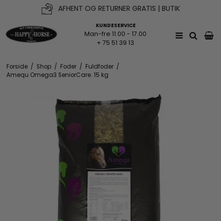
FRI FRAGT V. KØB OVER 500KR*
KUNDESERVICE
Man-fre 11.00 - 17.00
+ 75 51 39 13
Forside
/
Shop
/
Foder
/
Fuldfoder
/
Amequ Omega3 SeniorCare. 15 kg