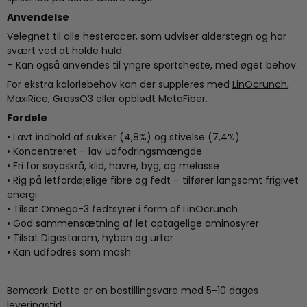
Anvendelse
Velegnet til alle hesteracer, som udviser alderstegn og har
svært ved at holde huld.
– Kan også anvendes til yngre sportsheste, med øget behov.
For ekstra kaloriebehov kan der suppleres med
LinOcrunch
,
MaxiRice
, GrassO3 eller opblødt MetaFiber.
Fordele
• Lavt indhold af sukker (4,8%) og stivelse (7,4%)
• Koncentreret – lav udfodringsmængde
• Fri for soyaskrå, klid, havre, byg, og melasse
• Rig på letfordøjelige fibre og fedt – tilfører langsomt frigivet
energi
• Tilsat Omega-3 fedtsyrer i form af LinOcrunch
• God sammensætning af let optagelige aminosyrer
• Tilsat Digestarom, hyben og urter
• Kan udfodres som mash
Bemærk: Dette er en bestillingsvare med 5-10 dages
leveringstid.