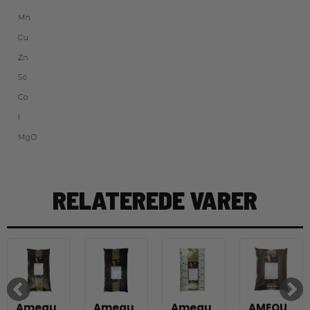
RELATEREDE VARER
Amequ
Amequ
Amequ
AMEQU