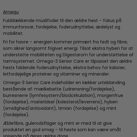
Amequ
Fulddækkende müslifoder til den ældre hest – fokus på
immunforsvar, fordøjelse, foderudnyttelse, ædelyst og
mobilitet.
Fri for havre – energien kommer primært fra fedt og fibre,
som sikrer langsomt frigivet energi. Tilsat ekstra hyben for at
understøtte mobiliteten og Digestarom for understøttelse af
tarmsystemet. Omega-3 Senior Care er tilpasset den ældre
hests faldende foderudnyttelse, ekstra behov for kalorier,
letfordøjelige proteiner og vitaminer og mineraler.
Omega-3 Senior Care indeholder en lækker urteblanding
bestående af: mælkebøtte (udrensning/fordøjelse),
burresnerre (lymfesystem/blodcirkulation), morgenfrue
(fordøjelse), marietidsel (kolesterol/leverrens), hyben
(smidighed/antioxidant), timian (fordøjelse) og mint
(fordøjelse).
Æblefibre, gulerodsflager og mint er med til at give
produktet en god smag – til heste som kan være småt
spisende på deres ældre dage.