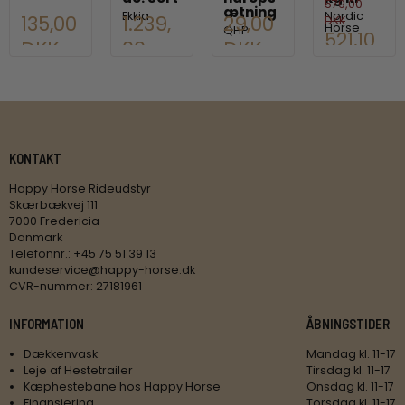
579,00
ætning
Ekkia
Nordic
135,00
1.239,
29,00
DKK
Horse
QHP
521,10
DKK
00
DKK
DKK
DKK
KONTAKT
Happy Horse Rideudstyr
Skærbækvej 111
7000 Fredericia
Danmark
Telefonnr.
:
+45 75 51 39 13
kundeservice@happy-horse.dk
CVR-nummer
:
27181961
INFORMATION
ÅBNINGSTIDER
Dækkenvask
Mandag kl. 11-17
Leje af Hestetrailer
Tirsdag kl. 11-17
Kæphestebane hos Happy Horse
Onsdag kl. 11-17
Finansiering
Torsdag kl. 11-17