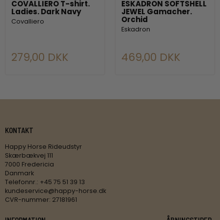
COVALLIERO T-shirt.
ESKADRON SOFTSHELL
Ladies. Dark Navy
JEWEL Gamacher.
Orchid
Covalliero
Eskadron
279,00 DKK
469,00 DKK
KONTAKT
Happy Horse Rideudstyr
Skærbækvej 111
7000 Fredericia
Danmark
Telefonnr.
:
+45 75 51 39 13
kundeservice@happy-horse.dk
CVR-nummer
:
27181961
INFORMATION
ÅBNINGSTIDER