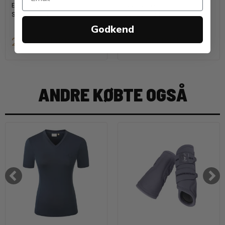
Equipage
Equipage
Str 3XL - 5XL
Str 128 - 164
Godkend
269,00 DKK
229,00 DKK
ANDRE KØBTE OGSÅ