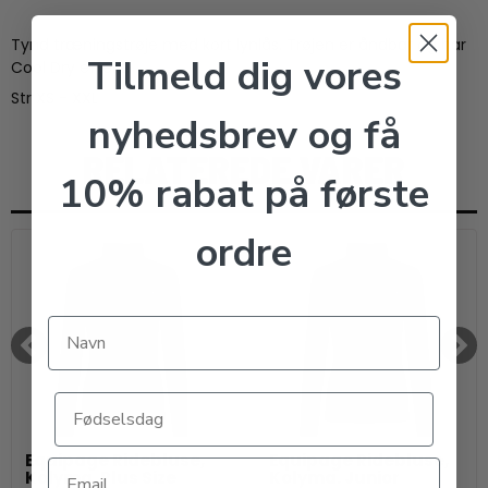
Tynd træningstrøje med kort lynlås. Trøjen er åndbar og har
Tilmeld dig vores
Cool Dry effekt.
Str XS - XXL
nyhedsbrev og få
RELATEREDE VARER
10% rabat på første
ordre
Equipage Ridebluse,
Equipage Ridebluse,
Kolyma. Plus Size
Kolyma. Junior