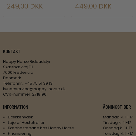
249,00 DKK
449,00 DKK
KONTAKT
Happy Horse Rideudstyr
Skærbækvej 111
7000 Fredericia
Danmark
Telefonnr.
:
+45 75 51 39 13
kundeservice@happy-horse.dk
CVR-nummer
:
27181961
INFORMATION
ÅBNINGSTIDER
Dækkenvask
Mandag kl. 11-17
Leje af Hestetrailer
Tirsdag kl. 11-17
Kæphestebane hos Happy Horse
Onsdag kl. 11-17
Finansiering
Torsdag kl. 11-17