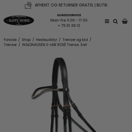
AFHENT OG RETURNER GRATIS | BUTIK
KUNDESERVICE
Man-fre 11.00 - 17.00
+ 75 51 39 13
Forside
/
Shop
/
Hesteudstyr
/
Trenser og bid
/
Trenser
/
WALDHAUSEN X-LINE ROSÉ Trense. Sort