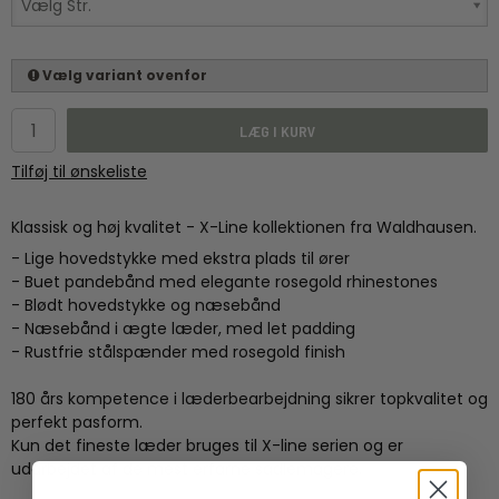
Vælg Str.
Vælg variant ovenfor
LÆG I KURV
Tilføj til ønskeliste
Klassisk og høj kvalitet - X-Line kollektionen fra Waldhausen.
- Lige hovedstykke med ekstra plads til ører
- Buet pandebånd med elegante rosegold rhinestones
- Blødt hovedstykke og næsebånd
- Næsebånd i ægte læder, med let padding
- Rustfrie stålspænder med rosegold finish
180 års kompetence i læderbearbejdning sikrer topkvalitet og
perfekt pasform.
Kun det fineste læder bruges til X-line serien og er
udarbejdet af de mest erfarne sadlemagere.