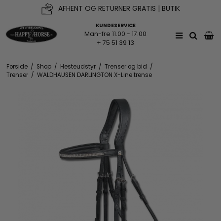
AFHENT OG RETURNER GRATIS | BUTIK
KUNDESERVICE
Man-fre 11.00 - 17.00
+ 75 51 39 13
Forside
/
Shop
/
Hesteudstyr
/
Trenser og bid
/
Trenser
/
WALDHAUSEN DARLINGTON X-Line trense