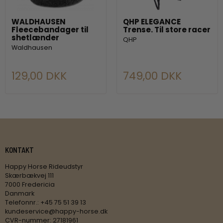
WALDHAUSEN
QHP ELEGANCE
Fleecebandager til
Trense. Til store racer
shetlænder
QHP
Waldhausen
129,00 DKK
749,00 DKK
KONTAKT
Happy Horse Rideudstyr
Skærbækvej 111
7000 Fredericia
Danmark
Telefonnr.
:
+45 75 51 39 13
kundeservice@happy-horse.dk
CVR-nummer
:
27181961