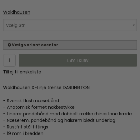
Waldhausen
Vælg Str.
Vælg variant ovenfor
LÆG I KURV
Tilføj til ønskeliste
Waldhausen
X
-Linje
trense
DARLINGTON
- Svensk
flash
næsebånd
-
Anatomisk formet
nakkestykke
-
Lineær
pandebånd
med
dobbelt række
rhinestone
kæde
-
Næserem
,
pandebånd
og
halsrem
blødt
underlag
-
Rustfrit stål
fittings
-
19 mm
i bredden