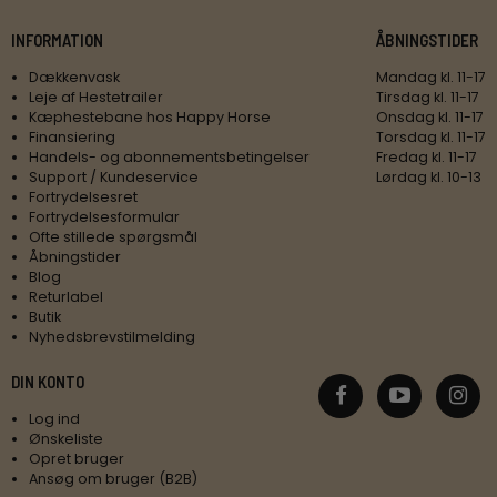
INFORMATION
ÅBNINGSTIDER
Dækkenvask
Mandag kl. 11-17
Leje af Hestetrailer
Tirsdag kl. 11-17
Kæphestebane hos Happy Horse
Onsdag kl. 11-17
Finansiering
Torsdag kl. 11-17
Handels- og abonnementsbetingelser
Fredag kl. 11-17
Support / Kundeservice
Lørdag kl. 10-13
Fortrydelsesret
Fortrydelsesformular
Ofte stillede spørgsmål
Åbningstider
Blog
Returlabel
Butik
Nyhedsbrevstilmelding
DIN KONTO
Log ind
Ønskeliste
Opret bruger
Ansøg om bruger (B2B)