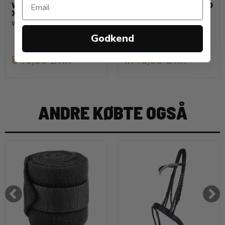
WALDHAUSEN BEAUTY
WALDHAUSEN OXFORD
X-Line trense
S-Line trense
Waldhausen
Waldhausen
Hovedtøj med ædel look.
Godkend
849,00 DKK
1.149,00 DKK
ANDRE KØBTE OGSÅ