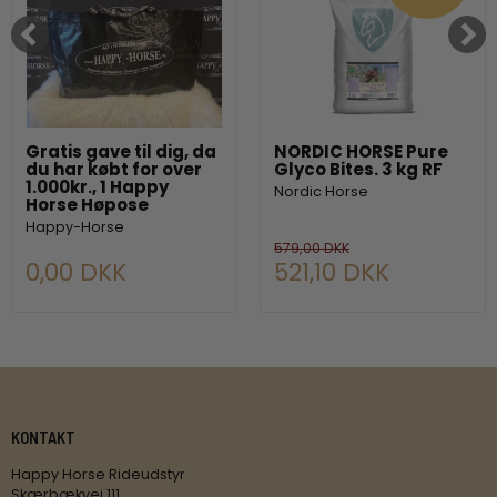
Gratis gave til dig, da
NORDIC HORSE Pure
du har købt for over
Glyco Bites. 3 kg RF
1.000kr., 1 Happy
Nordic Horse
Horse Høpose
Happy-Horse
579,00 DKK
0,00 DKK
521,10 DKK
KONTAKT
Happy Horse Rideudstyr
Skærbækvej 111