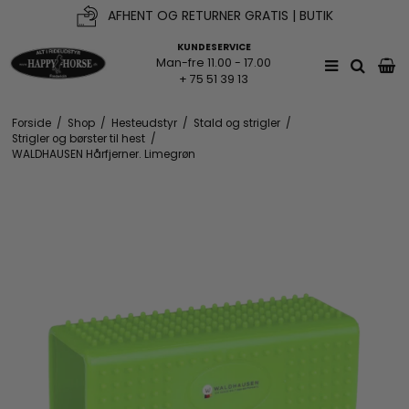
AFHENT OG RETURNER GRATIS | BUTIK
KUNDESERVICE
Man-fre 11.00 - 17.00
+ 75 51 39 13
Forside
/
Shop
/
Hesteudstyr
/
Stald og strigler
/
Strigler og børster til hest
/
WALDHAUSEN Hårfjerner. Limegrøn