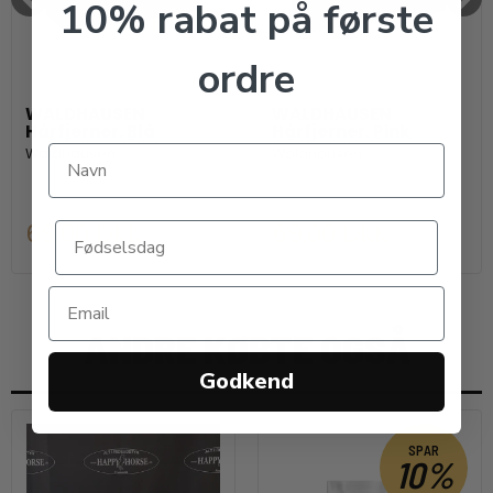
10% rabat på første
ordre
WALDHAUSEN
WALDHAUSEN
Hårfjerner. Blå
Hårfjerner. Pink
Waldhausen
Waldhausen
69,00 DKK
69,00 DKK
ANDRE KØBTE OGSÅ
Godkend
SPAR
10%