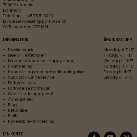
7000 Fredericia
Danmark
Telefonnr.
:
+45 75 51 39 13
kundeservice@happy-horse.dk
CVR-nummer
:
27181961
INFORMATION
ÅBNINGSTIDER
Dækkenvask
Mandag kl. 11-17
Leje af Hestetrailer
Tirsdag kl. 11-17
Kæphestebane hos Happy Horse
Onsdag kl. 11-17
Finansiering
Torsdag kl. 11-17
Handels- og abonnementsbetingelser
Fredag kl. 11-17
Support / Kundeservice
Lørdag kl. 10-13
Fortrydelsesret
Fortrydelsesformular
Ofte stillede spørgsmål
Åbningstider
Blog
Returlabel
Butik
Nyhedsbrevstilmelding
DIN KONTO