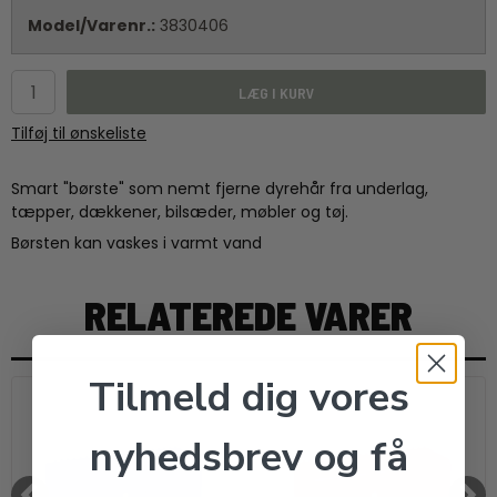
Model/Varenr.:
3830406
LÆG I KURV
Tilføj til ønskeliste
Smart "børste" som nemt fjerne dyrehår fra underlag,
tæpper, dækkener, bilsæder, møbler og tøj.
Børsten kan vaskes i varmt vand
RELATEREDE VARER
Tilmeld dig vores
nyhedsbrev og få