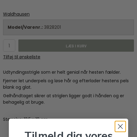
Waldhausen
Model/Varenr.:
3828201
LÆG I KURV
Tilføj til ønskeliste
Udtyndingsstrigle som er helt genial når hesten fælder.
Fjerner let underpels og løse hår og efterlader hestens pels
blank og glat.
Gelhåndtaget sikrer at striglen ligger godt i hånden og er
behagelig at bruge.
Størrelse: 13,5 x 10 cm
Tilmeld dig vores