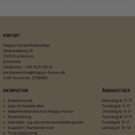
KONTAKT
Happy Horse Rideudstyr
Skærbækvej 111
7000 Fredericia
Danmark
Telefonnr.
:
+45 75 51 39 13
kundeservice@happy-horse.dk
CVR-nummer
:
27181961
INFORMATION
ÅBNINGSTIDER
Dækkenvask
Mandag kl. 11-17
Leje af Hestetrailer
Tirsdag kl. 11-17
Kæphestebane hos Happy Horse
Onsdag kl. 11-17
Finansiering
Torsdag kl. 11-17
Handels- og abonnementsbetingelser
Fredag kl. 11-17
Support / Kundeservice
Lørdag kl. 10-13
Fortrydelsesret