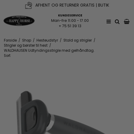
AFHENT OG RETURNER GRATIS | BUTIK
KUNDESERVICE
Man-fre 11.00 - 17.00
+ 75 51 39 13
Forside
/
Shop
/
Hesteudstyr
/
Stald og strigler
/
Strigler og børster til hest
/
WALDHAUSEN Udtyndingsstrigle med gelhåndtag.
Sort