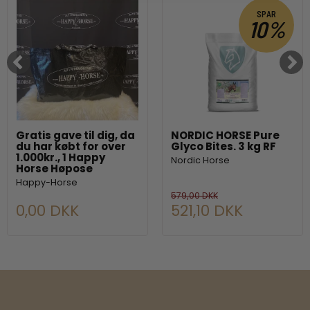
SPAR
10%
Gratis gave til dig, da
NORDIC HORSE Pure
du har købt for over
Glyco Bites. 3 kg RF
1.000kr., 1 Happy
Nordic Horse
Horse Høpose
Happy-Horse
579,00 DKK
0,00 DKK
521,10 DKK