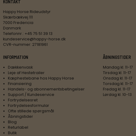
KONTAKT
Happy Horse Rideudstyr
Skærbækvej 111
7000 Fredericia
Danmark
Telefonnr.
:
+45 75 51 39 13
kundeservice@happy-horse.dk
CVR-nummer
:
27181961
INFORMATION
ÅBNINGSTIDER
Dækkenvask
Mandag kl. 11-17
Leje af Hestetrailer
Tirsdag kl. 11-17
Kæphestebane hos Happy Horse
Onsdag kl. 11-17
Finansiering
Torsdag kl. 11-17
Handels- og abonnementsbetingelser
Fredag kl. 11-17
Support / Kundeservice
Lørdag kl. 10-13
Fortrydelsesret
Fortrydelsesformular
Ofte stillede spørgsmål
Åbningstider
Blog
Returlabel
Butik