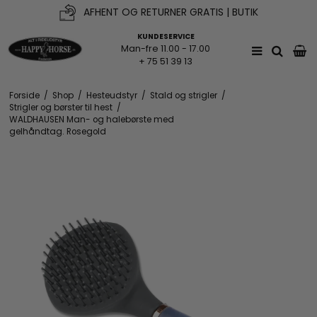
AFHENT OG RETURNER GRATIS | BUTIK
KUNDESERVICE
Man-fre 11.00 - 17.00
+ 75 51 39 13
Forside
/
Shop
/
Hesteudstyr
/
Stald og strigler
/
Strigler og børster til hest
/
WALDHAUSEN Man- og halebørste med
gelhåndtag. Rosegold