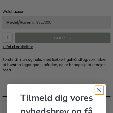
Waldhausen
Model/Varenr.:
3827300
LÆG I KURV
Tilføj til ønskeliste
Børste til man og hale, med lækkert gelhåndtag, som sikrer
at børsten ligger godt i hånden, og er behagelig at arbejde
med.
RELATEREDE VARER
Tilmeld dig vores
nyhedsbrev og få