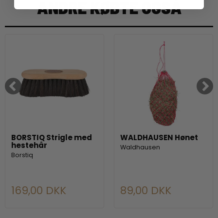
ANDRE KØBTE OGSÅ
BORSTIQ Strigle med
WALDHAUSEN Hønet
hestehår
Waldhausen
Borstiq
169,00 DKK
89,00 DKK