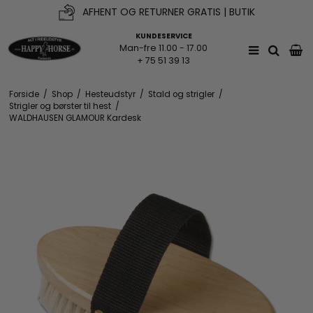
AFHENT OG RETURNER GRATIS | BUTIK
KUNDESERVICE
Man-fre 11.00 - 17.00
+ 75 51 39 13
Forside
/
Shop
/
Hesteudstyr
/
Stald og strigler
/
Strigler og børster til hest
/
WALDHAUSEN GLAMOUR Kardesk