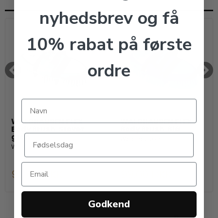
nyhedsbrev og få
10% rabat på første
ordre
WALDHAUSEN FLEX
WALDHAUSEN FLEX
Body Brush. Støvet
Body Brush. Blå
grøn
Waldhausen
Waldhausen
99,00 DKK
99,00 DKK
Godkend