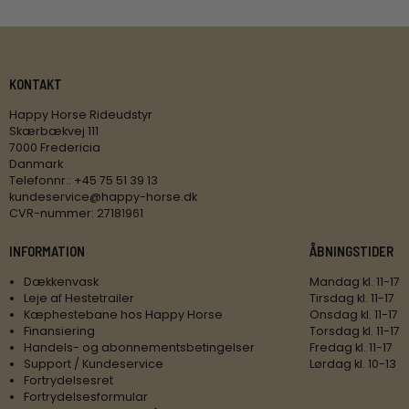
KONTAKT
Happy Horse Rideudstyr
Skærbækvej 111
7000 Fredericia
Danmark
Telefonnr.
:
+45 75 51 39 13
kundeservice@happy-horse.dk
CVR-nummer
:
27181961
INFORMATION
ÅBNINGSTIDER
Dækkenvask
Mandag kl. 11-17
Leje af Hestetrailer
Tirsdag kl. 11-17
Kæphestebane hos Happy Horse
Onsdag kl. 11-17
Finansiering
Torsdag kl. 11-17
Handels- og abonnementsbetingelser
Fredag kl. 11-17
Support / Kundeservice
Lørdag kl. 10-13
Fortrydelsesret
Fortrydelsesformular