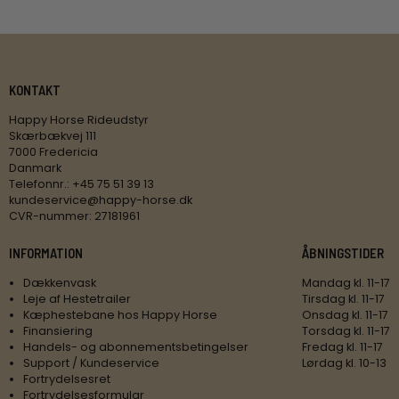
KONTAKT
Happy Horse Rideudstyr
Skærbækvej 111
7000 Fredericia
Danmark
Telefonnr.
:
+45 75 51 39 13
kundeservice@happy-horse.dk
CVR-nummer
:
27181961
INFORMATION
ÅBNINGSTIDER
Dækkenvask
Mandag kl. 11-17
Leje af Hestetrailer
Tirsdag kl. 11-17
Kæphestebane hos Happy Horse
Onsdag kl. 11-17
Finansiering
Torsdag kl. 11-17
Handels- og abonnementsbetingelser
Fredag kl. 11-17
Support / Kundeservice
Lørdag kl. 10-13
Fortrydelsesret
Fortrydelsesformular