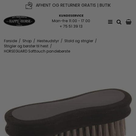
AFHENT OG RETURNER GRATIS | BUTIK
KUNDESERVICE
Man-fre 11.00 - 17.00
+ 75 51 39 13
Forside
/
Shop
/
Hesteudstyr
/
Stald og strigler
/
Strigler og børster til hest
/
HORSEGUARD Softtouch pandebørste