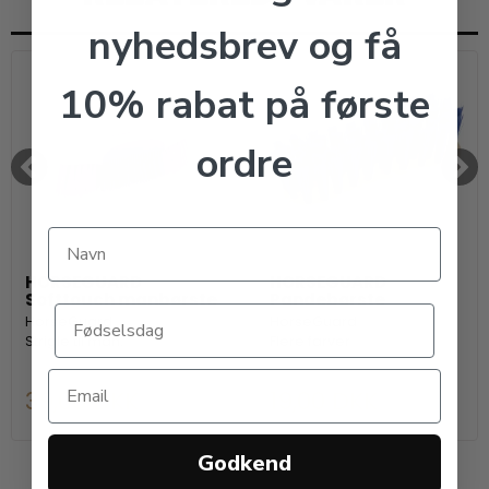
nyhedsbrev og få
10% rabat på første
ordre
HORSEGUARD
HORSEGUARD
Softtouch manbørste
Pandebørste
HorseGuard
HorseGuard
Strigle til man.
Flere farver
39,00 DKK
19,00 DKK
Godkend