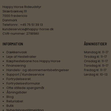
Happy Horse Rideudstyr
Skærbækvej 111
7000 Fredericia
Danmark
Telefonnr.
:
+45 75 51 39 13
kundeservice@happy-horse.dk
CVR-nummer
:
27181961
INFORMATION
ÅBNINGSTIDER
Dækkenvask
Mandag kl. 11-17
Leje af Hestetrailer
Tirsdag kl. 11-17
Kæphestebane hos Happy Horse
Onsdag kl. 11-17
Finansiering
Torsdag kl. 11-17
Handels- og abonnementsbetingelser
Fredag kl. 11-17
Support / Kundeservice
Lørdag kl. 10-13
Fortrydelsesret
Fortrydelsesformular
Ofte stillede spørgsmål
Åbningstider
Blog
Returlabel
Butik
Nyhedsbrevstilmelding