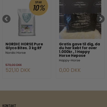
SPAR
10%
NORDIC HORSE Pure
Gratis gave til dig, da
Glyco Bites. 3 kg RF
du har købt for over
1.000kr., 1 Happy
Nordic Horse
Horse Høpose
Happy-Horse
579,00 DKK
521,10 DKK
0,00 DKK
KONTAKT