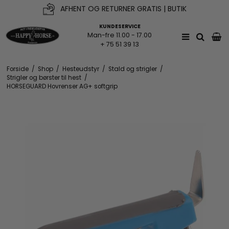
AFHENT OG RETURNER GRATIS | BUTIK
KUNDESERVICE
Man-fre 11.00 - 17.00
+ 75 51 39 13
Forside
/
Shop
/
Hesteudstyr
/
Stald og strigler
/
Strigler og børster til hest
/
HORSEGUARD Hovrenser AG+ softgrip