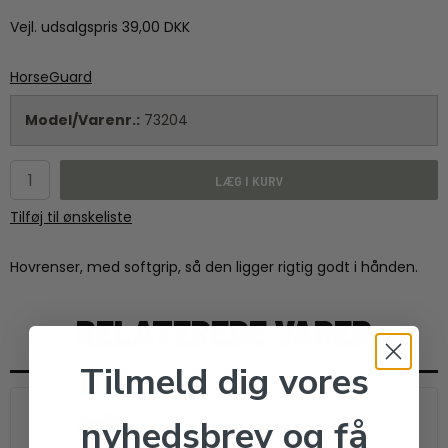
Vejl. udsalgspris 39,00 DKK
HorseGuard
Model/Varenr.:
73204
LÆG I KURV
Tilføj til ønskeliste
Hovrenser, med softgrip, så den ligger rigtig godt i hånden.
RELATEREDE VARER
Tilmeld dig vores
nyhedsbrev og få