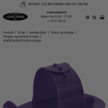
AFHENT OG RETURNER GRATIS | BUTIK
KUNDESERVICE
Man-fre 11.00 - 17.00
+ 75 51 39 13
Forside
/
Shop
/
Hesteudstyr
/
Stald og strigler
/
Strigler og børster til hest
/
HORSEGUARD Plasticstrigle