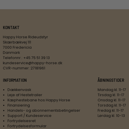
KONTAKT
Happy Horse Rideudstyr
Skærbækvej 111
7000 Fredericia
Danmark
Telefonnr.
:
+45 75 51 39 13
kundeservice@happy-horse.dk
CVR-nummer
:
27181961
INFORMATION
ÅBNINGSTIDER
Dækkenvask
Mandag kl. 11-17
Leje af Hestetrailer
Tirsdag kl. 11-17
Kæphestebane hos Happy Horse
Onsdag kl. 11-17
Finansiering
Torsdag kl. 11-17
Handels- og abonnementsbetingelser
Fredag kl. 11-17
Support / Kundeservice
Lørdag kl. 10-13
Fortrydelsesret
Fortrydelsesformular