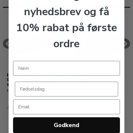
nyhedsbrev og få
10% rabat på første
ordre
HORSEGUARD
WALDHAUSEN
Softtouch Manbørste
Plaststrigle
stor
Waldhausen
HorseGuard
Forskellige farver
49,00 DKK
19,00 DKK
Godkend