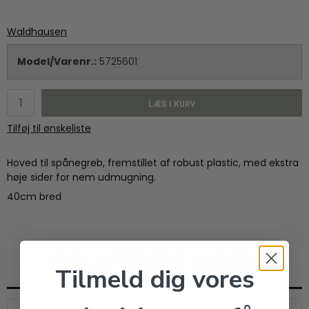
Waldhausen
Model/Varenr.:
5725601
LÆG I KURV
Tilføj til ønskeliste
Hoved til spånegreb, fremstillet af robust plastic, med ekstra
høje sider for nem udmugning.
40cm bred
RELATEREDE VARER
Tilmeld dig vores