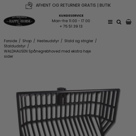
AFHENT OG RETURNER GRATIS | BUTIK
KUNDESERVICE
Man-fre 11.00 - 17.00
+ 75 51 39 13
Forside
/
Shop
/
Hesteudstyr
/
Stald og strigler
/
Staldudstyr
/
WALDHAUSEN Spånegrebhoved med ekstra høje
sider