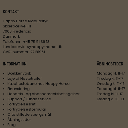
KONTAKT
Happy Horse Rideudstyr
Skærbækvej 111
7000 Fredericia
Danmark
Telefonnr.
:
+45 75 51 39 13
kundeservice@happy-horse.dk
CVR-nummer
:
27181961
INFORMATION
ÅBNINGSTIDER
Dækkenvask
Mandag kl. 11-17
Leje af Hestetrailer
Tirsdag kl. 11-17
Kæphestebane hos Happy Horse
Onsdag kl. 11-17
Finansiering
Torsdag kl. 11-17
Handels- og abonnementsbetingelser
Fredag kl. 11-17
Support / Kundeservice
Lørdag kl. 10-13
Fortrydelsesret
Fortrydelsesformular
Ofte stillede spørgsmål
Åbningstider
Blog