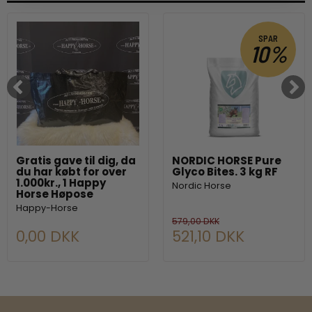
SPAR
10%
Gratis gave til dig, da
NORDIC HORSE Pure
du har købt for over
Glyco Bites. 3 kg RF
1.000kr., 1 Happy
Nordic Horse
Horse Høpose
Happy-Horse
579,00 DKK
0,00 DKK
521,10 DKK