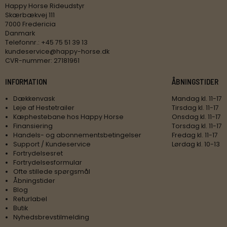
Happy Horse Rideudstyr
Skærbækvej 111
7000 Fredericia
Danmark
Telefonnr.
:
+45 75 51 39 13
kundeservice@happy-horse.dk
CVR-nummer
:
27181961
INFORMATION
ÅBNINGSTIDER
Dækkenvask
Mandag kl. 11-17
Leje af Hestetrailer
Tirsdag kl. 11-17
Kæphestebane hos Happy Horse
Onsdag kl. 11-17
Finansiering
Torsdag kl. 11-17
Handels- og abonnementsbetingelser
Fredag kl. 11-17
Support / Kundeservice
Lørdag kl. 10-13
Fortrydelsesret
Fortrydelsesformular
Ofte stillede spørgsmål
Åbningstider
Blog
Returlabel
Butik
Nyhedsbrevstilmelding