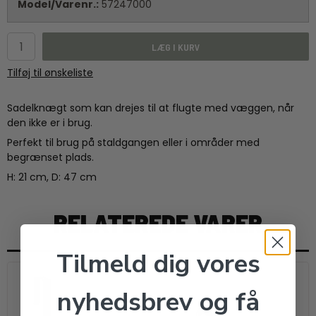
Model/Varenr.:
57247000
LÆG I KURV
Tilføj til ønskeliste
Sadelknægt som kan drejes til at flugte med væggen, når
den ikke er i brug.
Perfekt til brug på staldgangen eller i områder med
begrænset plads.
H: 21 cm, D: 47 cm
RELATEREDE VARER
Tilmeld dig vores
nyhedsbrev og få