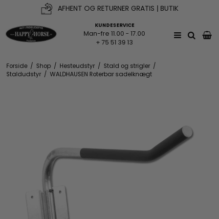
AFHENT OG RETURNER GRATIS | BUTIK
KUNDESERVICE
Man-fre 11.00 - 17.00
+ 75 51 39 13
Forside
/
Shop
/
Hesteudstyr
/
Stald og strigler
/
Staldudstyr
/
WALDHAUSEN Roterbar sadelknægt