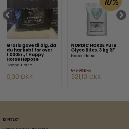
10%
Gratis gave til dig, da
NORDIC HORSE Pure
du har købt for over
Glyco Bites. 3 kg RF
1.000kr., 1 Happy
Nordic Horse
Horse Høpose
Happy-Horse
579,00 DKK
0,00 DKK
521,10 DKK
KONTAKT