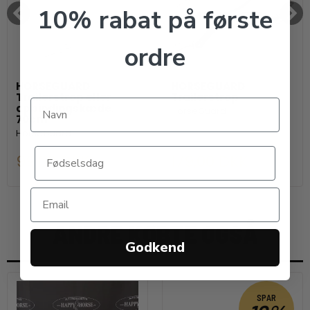
10% rabat på første
ordre
HORSEGUARD
HORSEGUARD
Trailerstrop eller
Trailerstrop
opbindingskæde.
HorseGuard
70cm
HorseGuard
99,00 DKK
179,00 DKK
ANDRE KØBTE OGSÅ
Godkend
SPAR