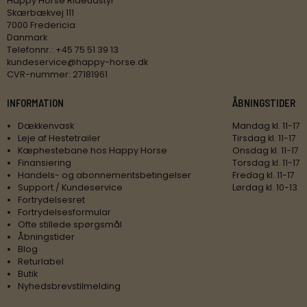
Happy Horse Rideudstyr
Skærbækvej 111
7000 Fredericia
Danmark
Telefonnr.
:
+45 75 51 39 13
kundeservice@happy-horse.dk
CVR-nummer
:
27181961
INFORMATION
ÅBNINGSTIDER
Dækkenvask
Mandag kl. 11-17
Leje af Hestetrailer
Tirsdag kl. 11-17
Kæphestebane hos Happy Horse
Onsdag kl. 11-17
Finansiering
Torsdag kl. 11-17
Handels- og abonnementsbetingelser
Fredag kl. 11-17
Support / Kundeservice
Lørdag kl. 10-13
Fortrydelsesret
Fortrydelsesformular
Ofte stillede spørgsmål
Åbningstider
Blog
Returlabel
Butik
Nyhedsbrevstilmelding