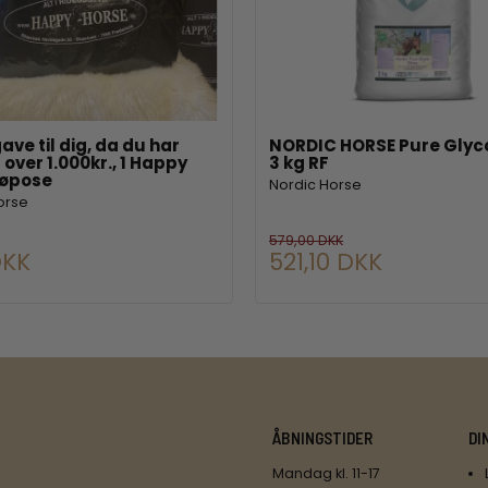
ave til dig, da du har
NORDIC HORSE Pure Glyco
 over 1.000kr., 1 Happy
3 kg RF
Høpose
Nordic Horse
orse
579,00 DKK
DKK
521,10 DKK
ÅBNINGSTIDER
DI
Mandag kl. 11-17