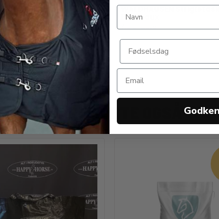
USEN Sadelvogn.
WALDHAUSEN Strigletask
Bordeaux
sen
Waldhausen
0 DKK
229,00 DKK
ANDRE KØBTE OGSÅ
Godke