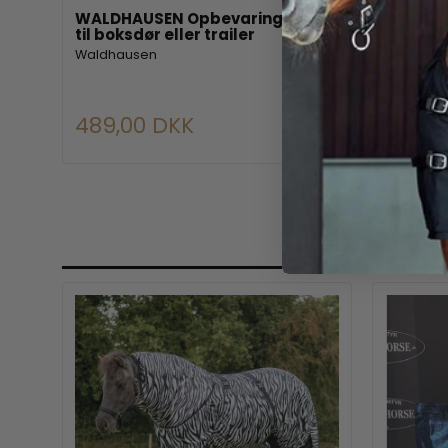
WALDHAUSEN Opbevaringstaske
WALDHA
til boksdør eller trailer
Waldhau
Waldhausen
489,00 DKK
849,0
hed