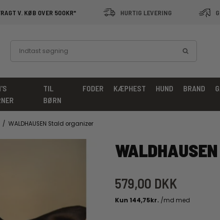
FRAGT V. KØB OVER 500KR*
HURTIG LEVERING
G
'S
TIL
FODER
KÆPHEST
HUND
BRAND
G
RNER
BØRN
/
WALDHAUSEN Stald organizer
WALDHAUSEN 
579,00 DKK