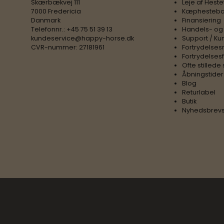
Skærbækvej 111
Leje af Heste
7000 Fredericia
Kæphesteba
Danmark
Finansiering
Telefonnr.
:
+45 75 51 39 13
Handels- og
kundeservice@happy-horse.dk
Support / Ku
CVR-nummer
:
27181961
Fortrydelses
Fortrydelses
Ofte stilled
Åbningstider
Blog
Returlabel
Butik
Nyhedsbrevs