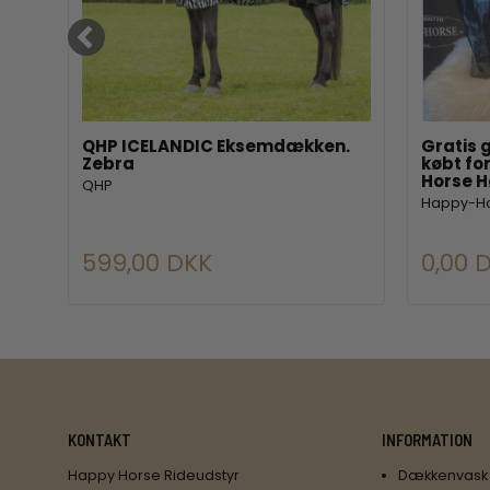
QHP ICELANDIC Eksemdækken.
Gratis g
Zebra
købt for
Horse 
QHP
Happy-H
599,00 DKK
0,00 
KONTAKT
INFORMATION
Happy Horse Rideudstyr
Dækkenvask