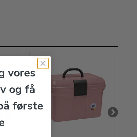
g vores
v og få
å første
e