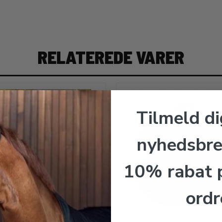
RELATEREDE VARER
Tilmeld di
nyhedsbre
10% rabat p
ordr