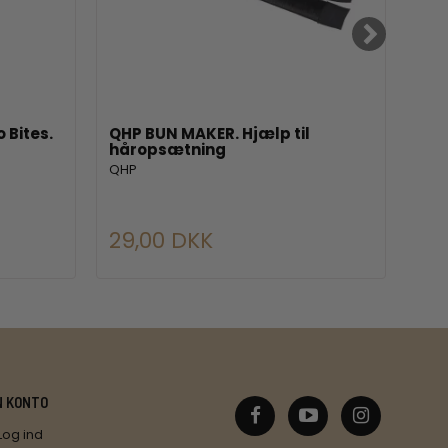
 Bites.
QHP BUN MAKER. Hjælp til
ELT
håropsætning
ELT
QHP
399,
29,00 DKK
31
N KONTO
Log ind