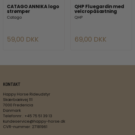
CATAGO ANNIKA logo
QHP Fluegardin med
strømper
velcropåsætning
Catago
QHP
59,00 DKK
69,00 DKK
KONTAKT
Happy Horse Rideudstyr
Skærbækvej 111
7000 Fredericia
Danmark
Telefonnr.
:
+45 75 51 39 13
kundeservice@happy-horse.dk
CVR-nummer
:
27181961