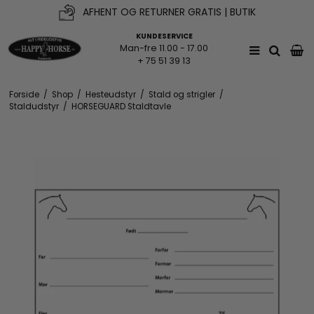
AFHENT OG RETURNER GRATIS | BUTIK
KUNDESERVICE
Man-fre 11.00 - 17.00
+ 75 51 39 13
Forside
/
Shop
/
Hesteudstyr
/
Stald og strigler
/
Staldudstyr
/
HORSEGUARD Staldtavle