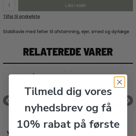
LÆG I KURV
Tilføj til ønskeliste
Staldtavle med felter til afstamning, ejer, smed og dyrlæge
RELATEREDE VARER
Tilmeld dig vores
nyhedsbrev og få
10% rabat på første
WALDHAUSEN Stald
WALDHAUSEN