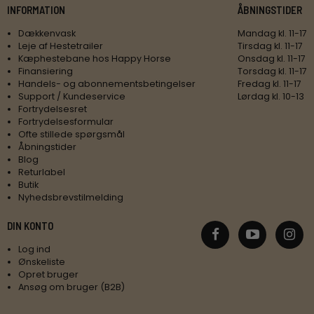
INFORMATION
ÅBNINGSTIDER
Dækkenvask
Mandag kl. 11-17
Leje af Hestetrailer
Tirsdag kl. 11-17
Kæphestebane hos Happy Horse
Onsdag kl. 11-17
Finansiering
Torsdag kl. 11-17
Handels- og abonnementsbetingelser
Fredag kl. 11-17
Support / Kundeservice
Lørdag kl. 10-13
Fortrydelsesret
Fortrydelsesformular
Ofte stillede spørgsmål
Åbningstider
Blog
Returlabel
Butik
Nyhedsbrevstilmelding
DIN KONTO
Log ind
Ønskeliste
Opret bruger
Ansøg om bruger (B2B)