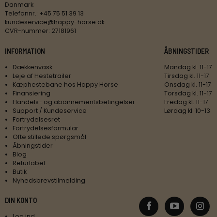
Danmark
Telefonnr.
:
+45 75 51 39 13
kundeservice@happy-horse.dk
CVR-nummer
:
27181961
INFORMATION
ÅBNINGSTIDER
Dækkenvask
Mandag kl. 11-17
Leje af Hestetrailer
Tirsdag kl. 11-17
Kæphestebane hos Happy Horse
Onsdag kl. 11-17
Finansiering
Torsdag kl. 11-17
Handels- og abonnementsbetingelser
Fredag kl. 11-17
Support / Kundeservice
Lørdag kl. 10-13
Fortrydelsesret
Fortrydelsesformular
Ofte stillede spørgsmål
Åbningstider
Blog
Returlabel
Butik
Nyhedsbrevstilmelding
DIN KONTO
Log ind