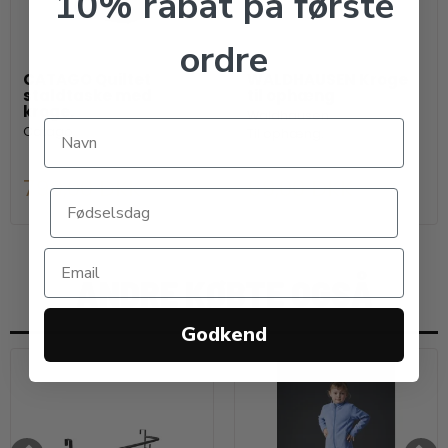
10% rabat på første
ordre
CATAGO Quiltet
WALDHAUSEN Kroge
staldtaske med
til ophæng
kroge.
Waldhausen
Catago
Til ophæng.
799,00 DKK
69,00 DKK
ANDRE KØBTE OGSÅ
Godkend