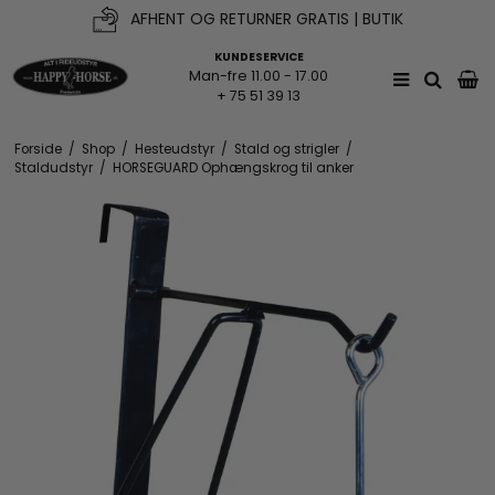
AFHENT OG RETURNER GRATIS | BUTIK
KUNDESERVICE
Man-fre 11.00 - 17.00
+ 75 51 39 13
Forside
/
Shop
/
Hesteudstyr
/
Stald og strigler
/
Staldudstyr
/
HORSEGUARD Ophængskrog til anker