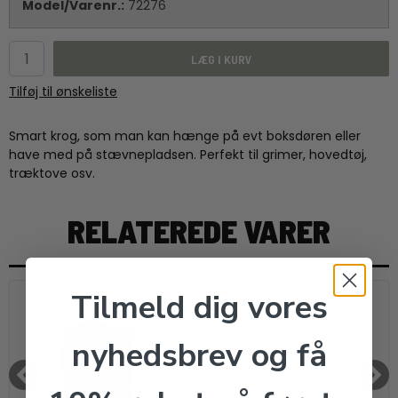
Model/Varenr.:
72276
LÆG I KURV
Tilføj til ønskeliste
Smart krog, som man kan hænge på evt boksdøren eller
have med på stævnepladsen. Perfekt til grimer, hovedtøj,
træktove osv.
RELATEREDE VARER
Tilmeld dig vores
nyhedsbrev og få