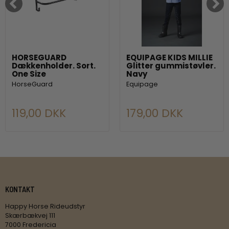
HORSEGUARD
EQUIPAGE KIDS MILLIE
Dækkenholder. Sort.
Glitter gummistøvler.
One Size
Navy
HorseGuard
Equipage
119,00 DKK
179,00 DKK
KONTAKT
Happy Horse Rideudstyr
Skærbækvej 111
7000 Fredericia