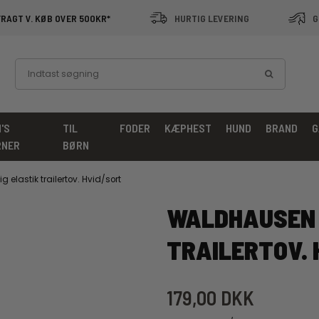
FRAGT V. KØB OVER 500KR*
HURTIG LEVERING
G
'S
TIL
FODER
KÆPHEST
HUND
BRAND
G
RNER
BØRN
 elastik trailertov. Hvid/sort
WALDHAUSEN 
TRAILERTOV. 
179,00 DKK