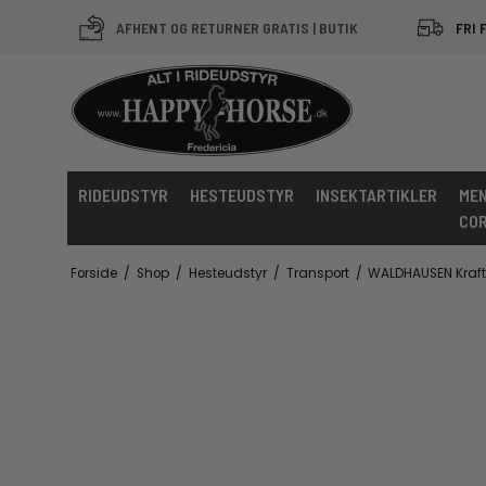
AFHENT OG RETURNER GRATIS | BUTIK
FRI 
RIDEUDSTYR
HESTEUDSTYR
INSEKTARTIKLER
MEN
CO
Forside
/
Shop
/
Hesteudstyr
/
Transport
/
WALDHAUSEN Kraftig