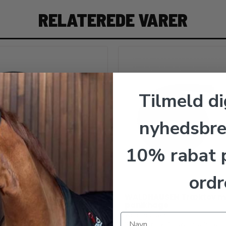
RELATEREDE VARER
Tilmeld di
nyhedsbre
10% rabat p
ordr
USEN Longeline
WALDHAUSEN Træktov m
panikhage
sen
Waldhausen
sline
2 m træktov i forskellige farver.