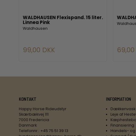
WALDHAUSEN Flexispand. 15 liter.
WALDHA
Linnea Pink
Waldhau
Waldhausen
99,00 DKK
69,00
KONTAKT
INFORMATION
Happy Horse Rideudstyr
Dækkenvask
Skærbækvej 111
Leje af Heste
7000 Fredericia
Kæphesteba
Danmark
Finansiering
Telefonnr.
:
+45 75 51 39 13
Handels- og