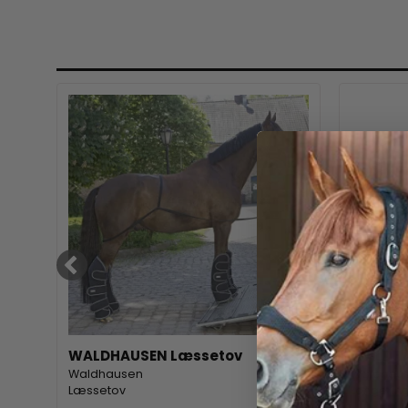
0cm
WALDHAUSEN Læssetov
WALDHA
Waldhausen
Waldhau
Læssetov
Longering