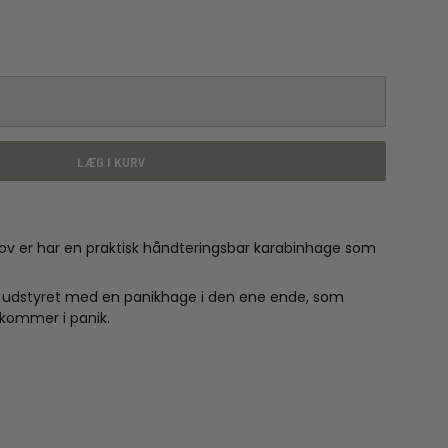
LÆG I KURV
ertov er har en praktisk håndteringsbar karabinhage som
t udstyret med en panikhage i den ene ende, som
kommer i panik.