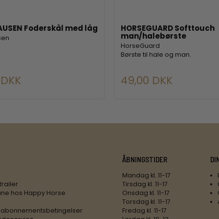
USEN Foderskål med låg
HORSEGUARD Softtouch
man/halebørste
sen
HorseGuard
Børste til hale og man.
 DKK
49,00 DKK
ÅBNINGSTIDER
DI
Mandag kl. 11-17
trailer
Tirsdag kl. 11-17
ne hos Happy Horse
Onsdag kl. 11-17
Torsdag kl. 11-17
 abonnementsbetingelser
Fredag kl. 11-17