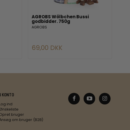
AGROBS Wölbchen Bussi
EQU
godbidder. 750g
bag
AGROBS
Equ
69,00 DKK
29
N KONTO
Log ind
Ønskeliste
Opret bruger
Ansøg om bruger (B2B)