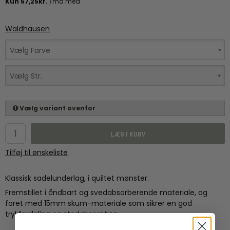
Waldhausen
Vælg Farve
Vælg Str.
Vælg variant ovenfor
LÆG I KURV
Tilføj til ønskeliste
Klassisk sadelunderlag, i quiltet mønster.
Fremstillet i åndbart og svedabsorberende materiale, og
foret med 15mm skum-materiale som sikrer en god
trykfordeling og stødabsorption