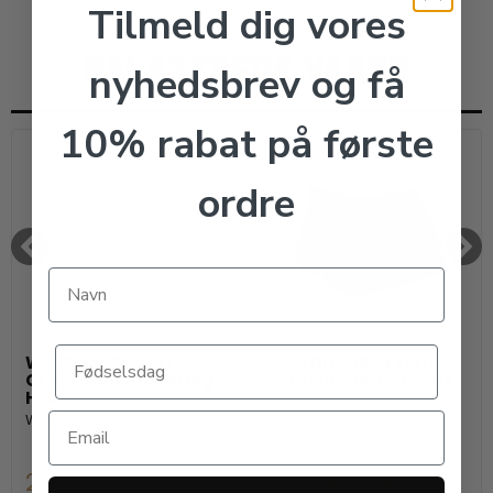
Tilmeld dig vores
RELATEREDE VARER
nyhedsbrev og få
10% rabat på første
ordre
WALDHAUSEN FELIX
WALDHAUSEN FELIX
GLAM Sadelunderlag.
Sadelunderlag. Sort
Hvid
Waldhausen
Waldhausen
239,00 DKK
229,00 DKK