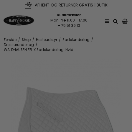
AFHENT OG RETURNER GRATIS | BUTIK
FRI FRAGT V. KØB OVER 500KR*
KUNDESERVICE
Man-fre 11.00 - 17.00
+ 75 51 39 13
Forside
/
Shop
/
Hesteudstyr
/
Sadelunderlag
/
Dressurunderlag
/
WALDHAUSEN FELIX Sadelunderlag. Hvid