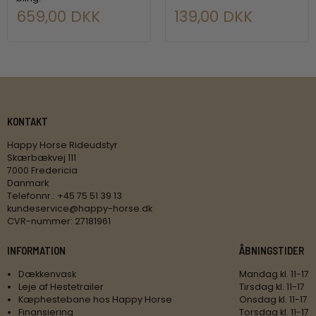
659,00 DKK
139,00 DKK
KONTAKT
Happy Horse Rideudstyr
Skærbækvej 111
7000 Fredericia
Danmark
Telefonnr.
:
+45 75 51 39 13
kundeservice@happy-horse.dk
CVR-nummer
:
27181961
INFORMATION
ÅBNINGSTIDER
Dækkenvask
Mandag kl. 11-17
Leje af Hestetrailer
Tirsdag kl. 11-17
Kæphestebane hos Happy Horse
Onsdag kl. 11-17
Finansiering
Torsdag kl. 11-17