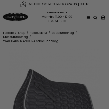
AFHENT OG RETURNER GRATIS | BUTIK
FRI FRAGT V. KØB OVER 500KR*
KUNDESERVICE
Man-fre 11.00 - 17.00
+ 75 51 39 13
Forside
/
Shop
/
Hesteudstyr
/
Sadelunderlag
/
Dressurunderlag
/
WALDHAUSEN ANCONA Sadelunderlag