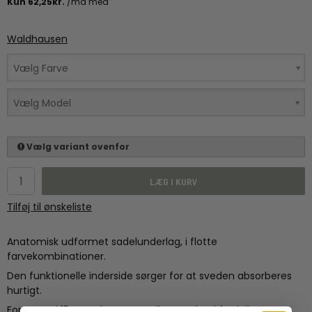
Waldhausen
Vælg Farve
Vælg Model
Vælg variant ovenfor
LÆG I KURV
Tilføj til ønskeliste
Anatomisk udformet sadelunderlag, i flotte
farvekombinationer.
Den funktionelle inderside sørger for at sveden absorberes
hurtigt.
Foret med 15 mm skum, som sikrer god trykfordeling og