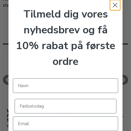
stødabsorbering.
Tilmeld dig vores
nyhedsbrev og få
RELATEREDE VARER
10% rabat på første
ordre
WALDHAUSEN
WALDHAUSEN FELIX
ANCONA
GLAM Sadelunderlag.
Sadelunderlag. Hvid
Hvid
Waldhausen
Waldhausen