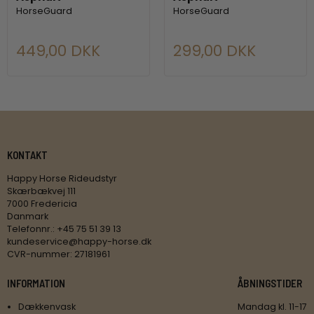
HorseGuard
HorseGuard
449,00 DKK
299,00 DKK
KONTAKT
Happy Horse Rideudstyr
Skærbækvej 111
7000 Fredericia
Danmark
Telefonnr.
:
+45 75 51 39 13
kundeservice@happy-horse.dk
CVR-nummer
:
27181961
INFORMATION
ÅBNINGSTIDER
Dækkenvask
Mandag kl. 11-17