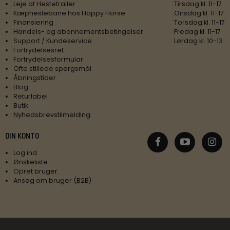
Leje af Hestetrailer
Tirsdag kl. 11-17
Kæphestebane hos Happy Horse
Onsdag kl. 11-17
Finansiering
Torsdag kl. 11-17
Handels- og abonnementsbetingelser
Fredag kl. 11-17
Support / Kundeservice
Lørdag kl. 10-13
Fortrydelsesret
Fortrydelsesformular
Ofte stillede spørgsmål
Åbningstider
Blog
Returlabel
Butik
Nyhedsbrevstilmelding
DIN KONTO
Log ind
Ønskeliste
Opret bruger
Ansøg om bruger (B2B)