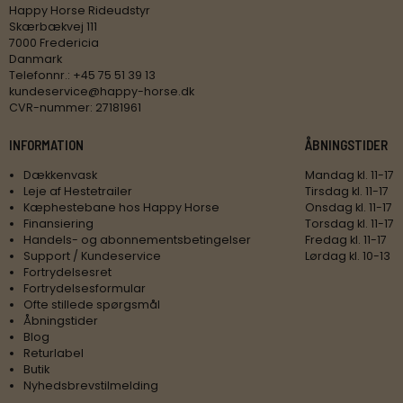
Happy Horse Rideudstyr
Skærbækvej 111
7000 Fredericia
Danmark
Telefonnr.
:
+45 75 51 39 13
kundeservice@happy-horse.dk
CVR-nummer
:
27181961
INFORMATION
ÅBNINGSTIDER
Dækkenvask
Mandag kl. 11-17
Leje af Hestetrailer
Tirsdag kl. 11-17
Kæphestebane hos Happy Horse
Onsdag kl. 11-17
Finansiering
Torsdag kl. 11-17
Handels- og abonnementsbetingelser
Fredag kl. 11-17
Support / Kundeservice
Lørdag kl. 10-13
Fortrydelsesret
Fortrydelsesformular
Ofte stillede spørgsmål
Åbningstider
Blog
Returlabel
Butik
Nyhedsbrevstilmelding