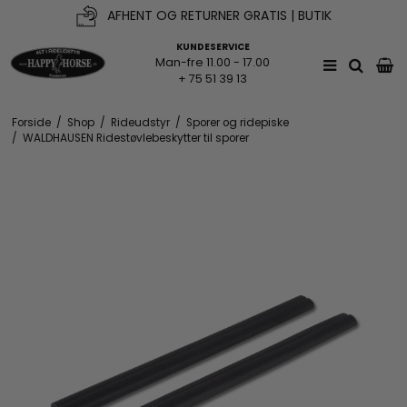
AFHENT OG RETURNER GRATIS | BUTIK
KUNDESERVICE
Man-fre 11.00 - 17.00
+ 75 51 39 13
Forside
/
Shop
/
Rideudstyr
/
Sporer og ridepiske
/
WALDHAUSEN Ridestøvlebeskytter til sporer