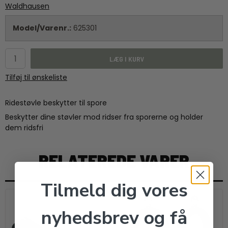
Waldhausen
Model/Varenr.:
625301
LÆG I KURV
Tilføj til ønskeliste
Ridestøvle beskytter til spore
Beskytter dine støvler mod ridser fra sporerne og holder
dem ridsfri
RELATEREDE VARER
Tilmeld dig vores
nyhedsbrev og få