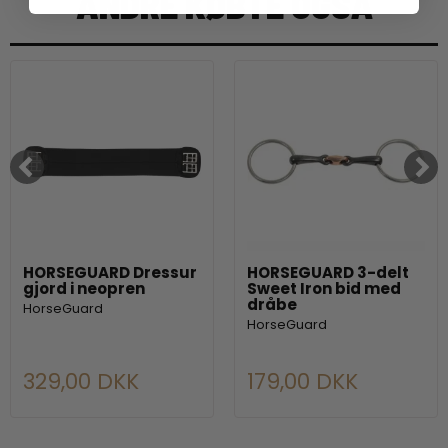
ANDRE KØBTE OGSÅ
HORSEGUARD Dressur
HORSEGUARD 3-delt
gjord i neopren
Sweet Iron bid med
dråbe
HorseGuard
HorseGuard
329,00 DKK
179,00 DKK