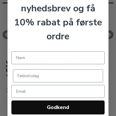
nyhedsbrev og få
10% rabat på første
ordre
WALDHAUSEN 3-delt
WALDHAUSEN Sweet
massivt anatomisk
Iron 3 delt trensebid
bid
med løse ringe
Waldhausen
Waldhausen
259,00 DKK
309,00 DKK
Godkend