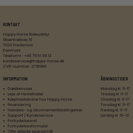
KONTAKT
Happy Horse Rideudstyr
Skærbækvej 111
7000 Fredericia
Danmark
Telefonnr.
:
+45 75 51 39 13
kundeservice@happy-horse.dk
CVR-nummer
:
27181961
INFORMATION
ÅBNINGSTIDER
Dækkenvask
Mandag kl. 11-17
Leje af Hestetrailer
Tirsdag kl. 11-17
Kæphestebane hos Happy Horse
Onsdag kl. 11-17
Finansiering
Torsdag kl. 11-17
Handels- og abonnementsbetingelser
Fredag kl. 11-17
Support / Kundeservice
Lørdag kl. 10-13
Fortrydelsesret
Fortrydelsesformular
Ofte stillede spørgsmål