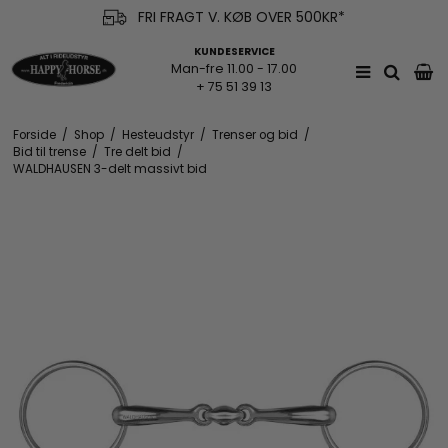
FRI FRAGT V. KØB OVER 500KR*
KUNDESERVICE
Man-fre 11.00 - 17.00
+ 75 51 39 13
Forside
/
Shop
/
Hesteudstyr
/
Trenser og bid
/
Bid til trense
/
Tre delt bid
/
WALDHAUSEN 3-delt massivt bid