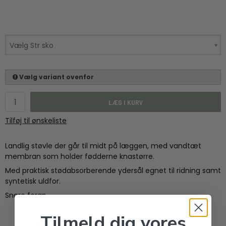
Vælg Str sko
Vælg variant ovenfor
LÆG I KURV
Tilføj til ønskeliste
Landlig støvle der går til midt på læggen, med vandtæt
membran som holder fødderne knastørre.
Med praktisk stødabsorberende ydersål egnet til ridning samt
syntetisk uldfor.
Snøre foran.
Tilmeld dig vores