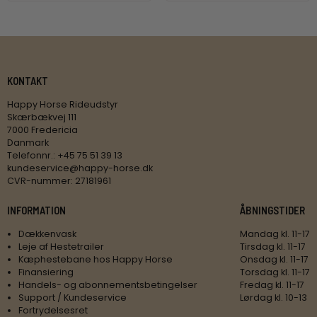
KONTAKT
Happy Horse Rideudstyr
Skærbækvej 111
7000 Fredericia
Danmark
Telefonnr.
:
+45 75 51 39 13
kundeservice@happy-horse.dk
CVR-nummer
:
27181961
INFORMATION
ÅBNINGSTIDER
Dækkenvask
Mandag kl. 11-17
Leje af Hestetrailer
Tirsdag kl. 11-17
Kæphestebane hos Happy Horse
Onsdag kl. 11-17
Finansiering
Torsdag kl. 11-17
Handels- og abonnementsbetingelser
Fredag kl. 11-17
Support / Kundeservice
Lørdag kl. 10-13
Fortrydelsesret