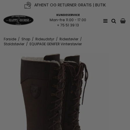
AFHENT OG RETURNER GRATIS | BUTIK
KUNDESERVICE
Man-fre 11.00 - 17.00
+ 75 51 39 13
Forside
/
Shop
/
Rideudstyr
/
Ridestøvler
/
Staldstøvler
/
EQUIPAGE GENIFER Vinterstøvler