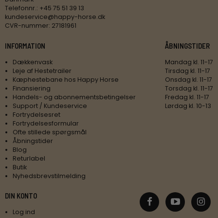
Telefonnr.
:
+45 75 51 39 13
kundeservice@happy-horse.dk
CVR-nummer
:
27181961
INFORMATION
ÅBNINGSTIDER
Dækkenvask
Mandag kl. 11-17
Leje af Hestetrailer
Tirsdag kl. 11-17
Kæphestebane hos Happy Horse
Onsdag kl. 11-17
Finansiering
Torsdag kl. 11-17
Handels- og abonnementsbetingelser
Fredag kl. 11-17
Support / Kundeservice
Lørdag kl. 10-13
Fortrydelsesret
Fortrydelsesformular
Ofte stillede spørgsmål
Åbningstider
Blog
Returlabel
Butik
Nyhedsbrevstilmelding
DIN KONTO
Log ind