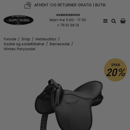
AFHENT OG RETURNER GRATIS | BUTIK
KUNDESERVICE
Man-fre 11.00 - 17.00
+ 75 51 39 13
Forside
/
Shop
/
Hesteudstyr
/
Sadler og sadeltilbehør
/
Børnesadel
/
Wintec Ponysadel
SPAR
20%