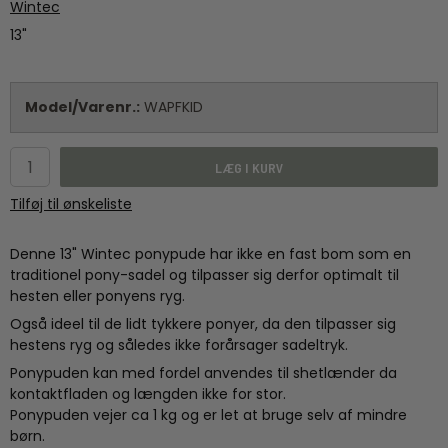
Wintec
13"
Model/Varenr.:
WAPFKID
LÆG I KURV
Tilføj til ønskeliste
Denne 13" Wintec ponypude har ikke en fast bom som en
traditionel pony-sadel og tilpasser sig derfor optimalt til
hesten eller ponyens ryg.
Også ideel til de lidt tykkere ponyer, da den tilpasser sig
hestens ryg og således ikke forårsager sadeltryk.
Ponypuden kan med fordel anvendes til shetlænder da
kontaktfladen og længden ikke for stor.
Ponypuden vejer ca 1 kg og er let at bruge selv af mindre
børn.