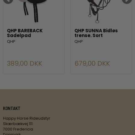
QHP BAREBACK
QHP SUNNA Bidløs
Sadelpad
trense. Sort
QHP
QHP
389,00 DKK
679,00 DKK
KONTAKT
Happy Horse Rideudstyr
Skærbækvej 111
7000 Fredericia
Danmark