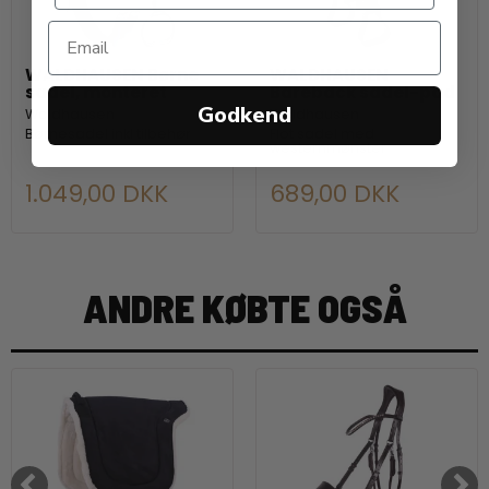
WALDHAUSEN Børne
WALDHAUSEN
sadel, monteret
Bareback sadel-pad
Godkend
Waldhausen
Waldhausen
Børnesadel inkl tilbehør
Flot sadel med
westernmønster
1.049,00 DKK
689,00 DKK
ANDRE KØBTE OGSÅ