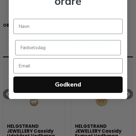
ordre
at rense og opbevare dem rigtig, så du kan forlænge
levetiden på smykkerne.
OBS: SÆLGES UDEN KÆDE.
RELATEREDE VARER
Godkend
HELGSTRAND
HELGSTRAND
JEWELLERY Cassidy
JEWELLERY Cassidy
Udskåret Vedhæng,
Fræset Vedhæng,