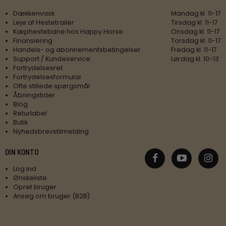
Dækkenvask
Mandag kl. 11-17
Leje af Hestetrailer
Tirsdag kl. 11-17
Kæphestebane hos Happy Horse
Onsdag kl. 11-17
Finansiering
Torsdag kl. 11-17
Handels- og abonnementsbetingelser
Fredag kl. 11-17
Support / Kundeservice
Lørdag kl. 10-13
Fortrydelsesret
Fortrydelsesformular
Ofte stillede spørgsmål
Åbningstider
Blog
Returlabel
Butik
Nyhedsbrevstilmelding
DIN KONTO
Log ind
Ønskeliste
Opret bruger
Ansøg om bruger (B2B)