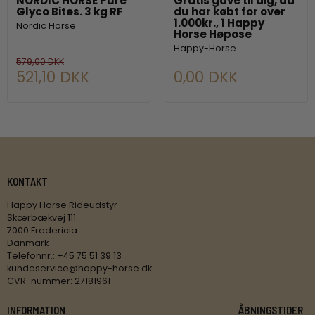
NORDIC HORSE Pure
Gratis gave til dig, da
Glyco Bites. 3 kg RF
du har købt for over
1.000kr., 1 Happy
Nordic Horse
Horse Høpose
Happy-Horse
579,00 DKK
521,10 DKK
0,00 DKK
KONTAKT
Happy Horse Rideudstyr
Skærbækvej 111
7000 Fredericia
Danmark
Telefonnr.
:
+45 75 51 39 13
kundeservice@happy-horse.dk
CVR-nummer
:
27181961
INFORMATION
ÅBNINGSTIDER