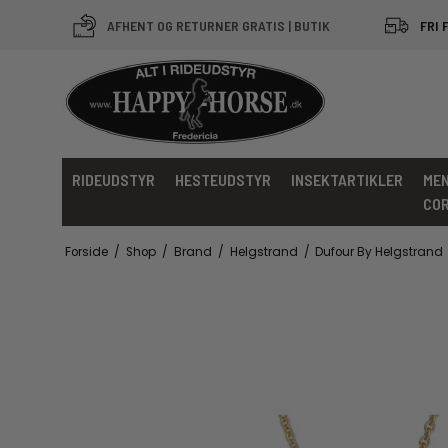
AFHENT OG RETURNER GRATIS | BUTIK
FRI 
RIDEUDSTYR
HESTEUDSTYR
INSEKTARTIKLER
MEN
CO
Forside
/
Shop
/
Brand
/
Helgstrand
/
Dufour By Helgstrand