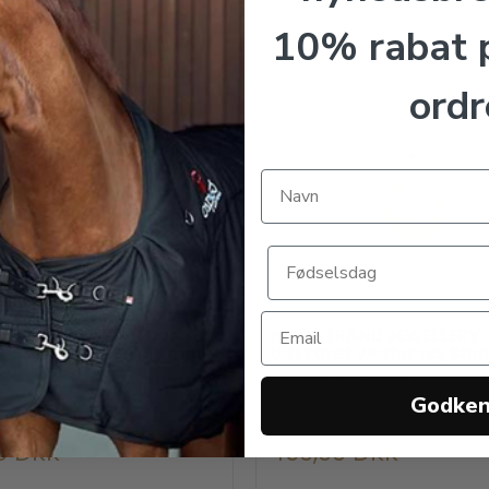
10% rabat p
ordr
RAND JEWELLERY Cassidy
HELGSTRAND JEWELLERY 
 Vedhæng, Blank 15 mm
Udskåret Vedhæng, Blan
d Jewellery
Helgstrand Jewellery
Godke
0 DKK
450,00 DKK