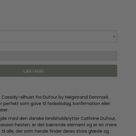
LÆG I KURV
assidy-silhuet fra Dufour by Helgstrand Denmark.
perfekt som gave til fødselsdag, konfirmation eller
sker.
jde med den danske landsholdsrytter Cathrine Dufour,
 passion hesten, er det bærende element og er en mere
 til alle, der som hende finder deres store glæde og