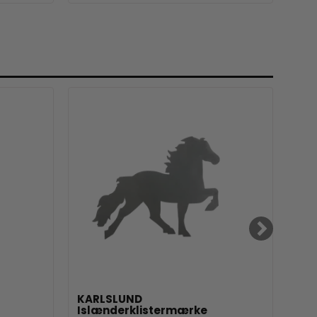
KARLSLUND
EQU
Islænderklistermærke
Phl