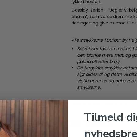
lykke i hesten.
Cassidy-serien - “Jeg er virkel
charm”, som vores drømme ka
ridningen og give os mod til 
Alle smykkerne i Dufour by Helgs
Sølvet der fås i en mat og b
den blanke mere mat, og gæ
patina alt efter brug.
De forgyldte smykker er i ste
sigt slides af og dette vil a
vigtig at rense og opbevare 
smykkerne.
OBS: SÆLGES UDEN KÆDE.
Tilmeld di
RELATEREDE VARER
nyhedsbre