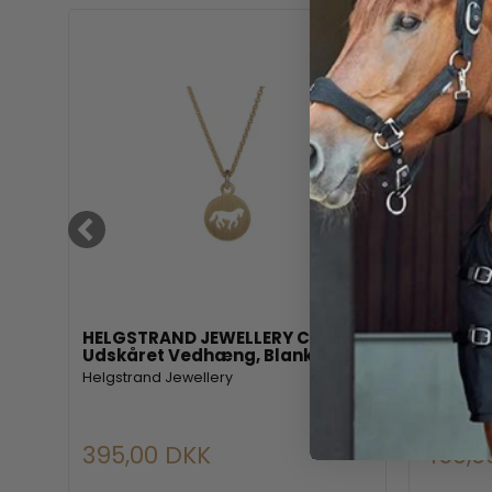
idy
HELGSTRAND JEWELLERY Cassidy
HELGST
Udskåret Vedhæng, Blank 9 mm
Fræset
Helgstrand Jewellery
Helgstran
395,00 DKK
450,0