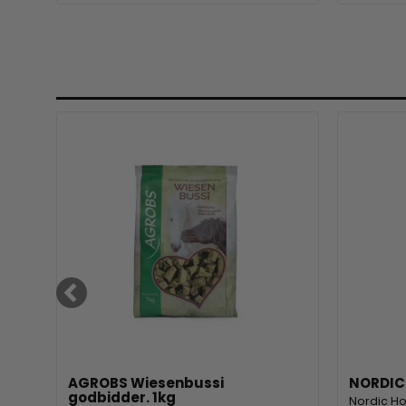
AGROBS Wiesenbussi
NORDIC 
godbidder. 1kg
Nordic H