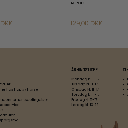
AGROBS
 DKK
129,00 DKK
ÅBNINGSTIDER
DI
Mandag kl. 11-17
trailer
Tirsdag kl. 11-17
ne hos Happy Horse
Onsdag kl. 11-17
Torsdag kl. 11-17
 abonnementsbetingelser
Fredag kl. 11-17
ndeservice
Lørdag kl. 10-13
ret
formular
e spørgsmål