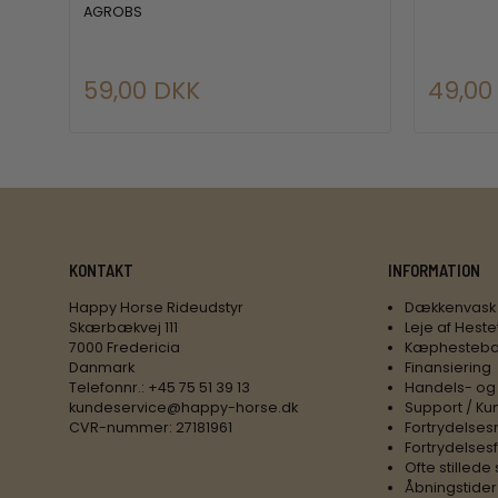
AGROBS
59,00 DKK
49,00
KONTAKT
INFORMATION
Happy Horse Rideudstyr
Dækkenvask
Skærbækvej 111
Leje af Heste
7000 Fredericia
Kæphesteba
Danmark
Finansiering
Telefonnr.
:
+45 75 51 39 13
Handels- og
kundeservice@happy-horse.dk
Support / Ku
CVR-nummer
:
27181961
Fortrydelses
Fortrydelses
Ofte stilled
Åbningstider