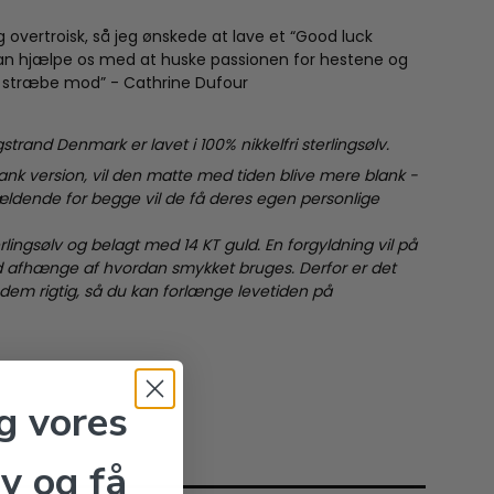
ig overtroisk, så jeg ønskede at lave et “Good luck
n hjælpe os med at huske passionen for hestene og
at stræbe mod” - Cathrine Dufour
trand Denmark er lavet i 100% nikkelfri sterlingsølv.
lank version, vil den matte med tiden blive mere blank -
ldende for begge vil de få deres egen personlige
rlingsølv og belagt med 14 KT guld. En forgyldning vil på
ltid afhænge af hvordan smykket bruges. Derfor er det
dem rigtig, så du kan forlænge levetiden på
g vores
v og få