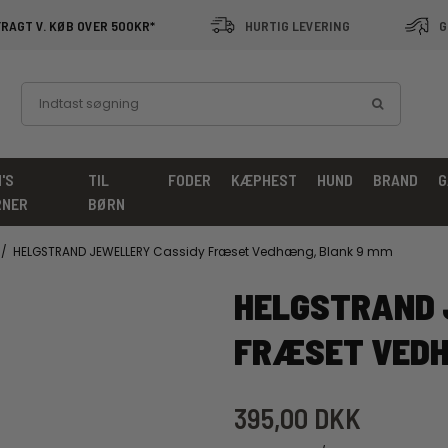
FRAGT V. KØB OVER 500KR*
HURTIG LEVERING
G
'S
TIL
FODER
KÆPHEST
HUND
BRAND
G
RNER
BØRN
/
HELGSTRAND JEWELLERY Cassidy Fræset Vedhæng, Blank 9 mm
HELGSTRAND 
FRÆSET VEDH
395,00 DKK