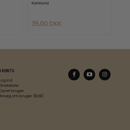
Karlslund
Equ
35,00 DKK
99
N KONTO
Log ind
Ønskeliste
Opret bruger
Ansøg om bruger (B2B)